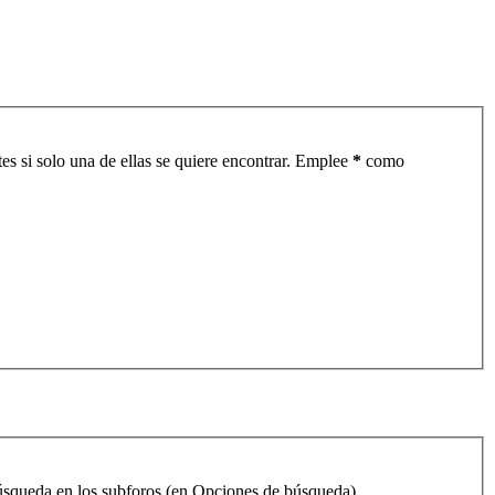
es si solo una de ellas se quiere encontrar. Emplee
*
como
 búsqueda en los subforos (en Opciones de búsqueda).