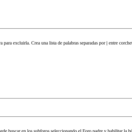
ra para excluirla. Crea una lista de palabras separadas por
|
entre corchet
puede buscar en los subforos seleccionando el Foro padre y habilitar la