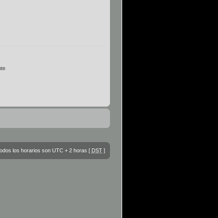
te
odos los horarios son UTC + 2 horas [
DST
]