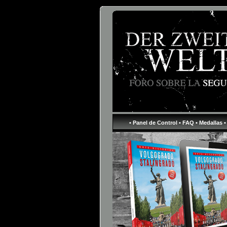
• Panel de Control
• FAQ
• Medallas
•