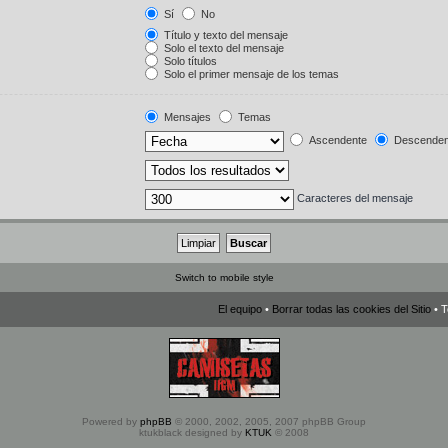
Sí
No
Título y texto del mensaje
Solo el texto del mensaje
Solo títulos
Solo el primer mensaje de los temas
Mensajes
Temas
Ascendente
Descenden
Caracteres del mensaje
Switch to mobile style
El equipo
•
Borrar todas las cookies del Sitio
• T
Powered by
phpBB
© 2000, 2002, 2005, 2007 phpBB Group
ktukblack designed by
KTUK
© 2008