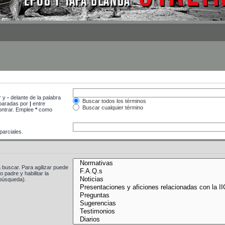
r y
-
delante de la palabra
Buscar todos los términos
separadas por
|
entre
Buscar cualquier término
contrar. Emplee
*
como
arciales.
 buscar. Para agilizar puede
 padre y habilitar la
búsqueda).