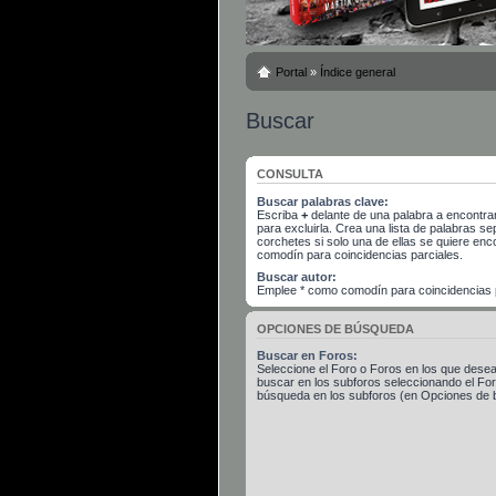
Portal
»
Índice general
Buscar
CONSULTA
Buscar palabras clave:
Escriba
+
delante de una palabra a encontra
para excluirla. Crea una lista de palabras 
corchetes si solo una de ellas se quiere en
comodín para coincidencias parciales.
Buscar autor:
Emplee * como comodín para coincidencias p
OPCIONES DE BÚSQUEDA
Buscar en Foros:
Seleccione el Foro o Foros en los que desea
buscar en los subforos seleccionando el Foro
búsqueda en los subforos (en Opciones de 