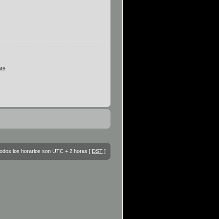
te
odos los horarios son UTC + 2 horas [
DST
]