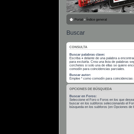
Portal
»
Índice general
Buscar
CONSULTA
Buscar palabras clave:
Escriba
+
delante de una palabra a encontra
para excluirla. Crea una lista de palabras 
corchetes si solo una de ellas se quiere en
comodín para coincidencias parciales.
Buscar autor:
Emplee * como comodín para coincidencias p
OPCIONES DE BÚSQUEDA
Buscar en Foros:
Seleccione el Foro o Foros en los que desea
buscar en los subforos seleccionando el Foro
búsqueda en los subforos (en Opciones de 