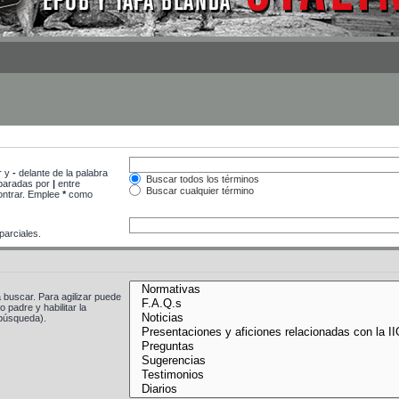
r y
-
delante de la palabra
Buscar todos los términos
separadas por
|
entre
Buscar cualquier término
contrar. Emplee
*
como
arciales.
 buscar. Para agilizar puede
 padre y habilitar la
búsqueda).