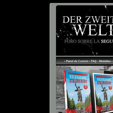
• Panel de Control
• FAQ
• Medallas
•