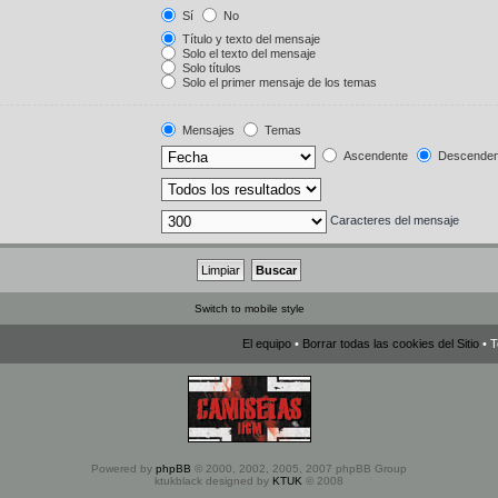
Sí
No
Título y texto del mensaje
Solo el texto del mensaje
Solo títulos
Solo el primer mensaje de los temas
Mensajes
Temas
Ascendente
Descenden
Caracteres del mensaje
Switch to mobile style
El equipo
•
Borrar todas las cookies del Sitio
• T
Powered by
phpBB
© 2000, 2002, 2005, 2007 phpBB Group
ktukblack designed by
KTUK
© 2008