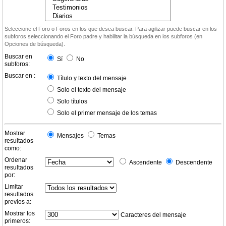
Seleccione el Foro o Foros en los que desea buscar. Para agilizar puede buscar en los
subforos seleccionando el Foro padre y habilitar la búsqueda en los subforos (en
Opciones de búsqueda).
Buscar en
Sí
No
subforos:
Buscar en :
Título y texto del mensaje
Solo el texto del mensaje
Solo títulos
Solo el primer mensaje de los temas
Mostrar
Mensajes
Temas
resultados
como:
Ordenar
Ascendente
Descendente
resultados
por:
Limitar
resultados
previos a:
Mostrar los
Caracteres del mensaje
primeros: