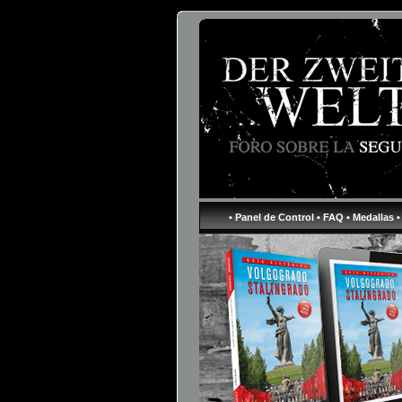
• Panel de Control
• FAQ
• Medallas
•