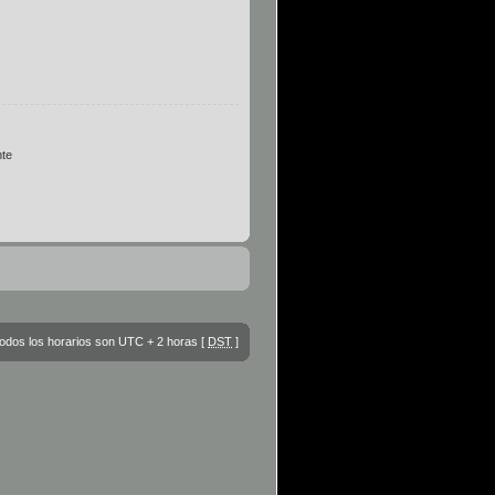
te
odos los horarios son UTC + 2 horas [
DST
]