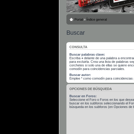
Portal
»
Índice general
Buscar
CONSULTA
Buscar palabras clave:
Escriba
+
delante de una palabra a encontra
para excluirla. Crea una lista de palabras 
corchetes si solo una de ellas se quiere en
comodín para coincidencias parciales.
Buscar autor:
Emplee * como comodín para coincidencias p
OPCIONES DE BÚSQUEDA
Buscar en Foros:
Seleccione el Foro o Foros en los que desea
buscar en los subforos seleccionando el Foro
búsqueda en los subforos (en Opciones de 