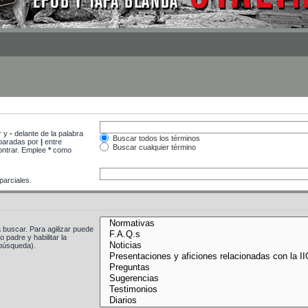
r y
-
delante de la palabra
Buscar todos los términos
separadas por
|
entre
Buscar cualquier término
contrar. Emplee
*
como
arciales.
 buscar. Para agilizar puede
 padre y habilitar la
búsqueda).