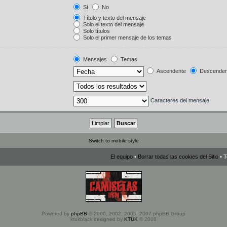
Sí
No
Título y texto del mensaje
Solo el texto del mensaje
Solo títulos
Solo el primer mensaje de los temas
Mensajes
Temas
Ascendente
Descenden
Caracteres del mensaje
Switch to mobile style
El equipo
•
Borrar todas las cookies del Sitio
• T
Powered by
phpBB
© 2000, 2002, 2005, 2007 phpBB Group
ktukblack designed by
KTUK
© 2008