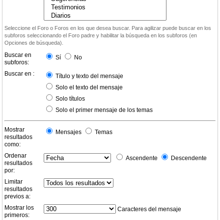
Seleccione el Foro o Foros en los que desea buscar. Para agilizar puede buscar en los
subforos seleccionando el Foro padre y habilitar la búsqueda en los subforos (en
Opciones de búsqueda).
Buscar en
Sí
No
subforos:
Buscar en :
Título y texto del mensaje
Solo el texto del mensaje
Solo títulos
Solo el primer mensaje de los temas
Mostrar
Mensajes
Temas
resultados
como:
Ordenar
Ascendente
Descendente
resultados
por:
Limitar
resultados
previos a:
Mostrar los
Caracteres del mensaje
primeros: