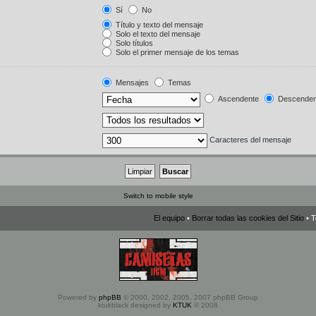
Sí
No
Título y texto del mensaje
Solo el texto del mensaje
Solo títulos
Solo el primer mensaje de los temas
Mensajes
Temas
Ascendente
Descenden
Caracteres del mensaje
Switch to mobile style
El equipo
•
Borrar todas las cookies del Sitio
• T
Powered by
phpBB
© 2000, 2002, 2005, 2007 phpBB Group
ktukblack designed by
KTUK
© 2008