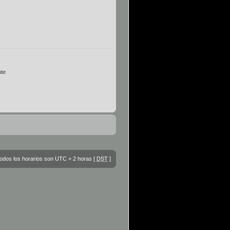
te
odos los horarios son UTC + 2 horas [
DST
]