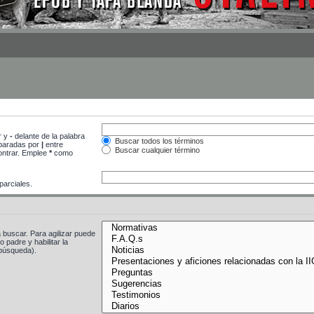
r y
-
delante de la palabra
Buscar todos los términos
separadas por
|
entre
Buscar cualquier término
contrar. Emplee
*
como
arciales.
 buscar. Para agilizar puede
 padre y habilitar la
búsqueda).