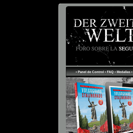
• Panel de Control
• FAQ
• Medallas
•