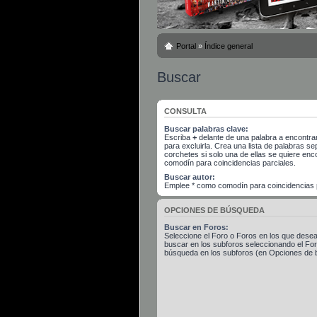
Portal
»
Índice general
Buscar
CONSULTA
Buscar palabras clave:
Escriba
+
delante de una palabra a encontra
para excluirla. Crea una lista de palabras 
corchetes si solo una de ellas se quiere en
comodín para coincidencias parciales.
Buscar autor:
Emplee * como comodín para coincidencias p
OPCIONES DE BÚSQUEDA
Buscar en Foros:
Seleccione el Foro o Foros en los que desea
buscar en los subforos seleccionando el Foro
búsqueda en los subforos (en Opciones de 