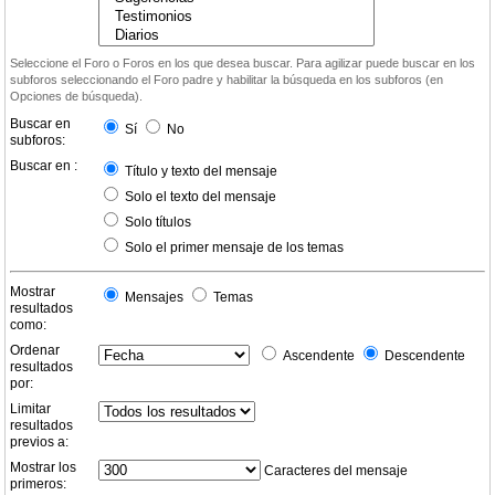
Seleccione el Foro o Foros en los que desea buscar. Para agilizar puede buscar en los
subforos seleccionando el Foro padre y habilitar la búsqueda en los subforos (en
Opciones de búsqueda).
Buscar en
Sí
No
subforos:
Buscar en :
Título y texto del mensaje
Solo el texto del mensaje
Solo títulos
Solo el primer mensaje de los temas
Mostrar
Mensajes
Temas
resultados
como:
Ordenar
Ascendente
Descendente
resultados
por:
Limitar
resultados
previos a:
Mostrar los
Caracteres del mensaje
primeros: