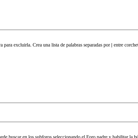
ra para excluirla. Crea una lista de palabras separadas por
|
entre corchet
puede buscar en los subforos seleccionando el Foro padre y habilitar la