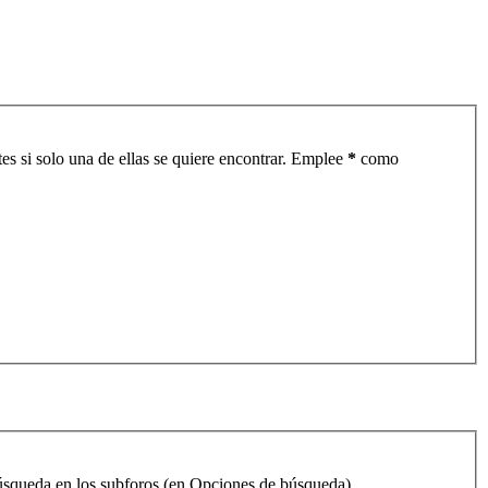
es si solo una de ellas se quiere encontrar. Emplee
*
como
 búsqueda en los subforos (en Opciones de búsqueda).