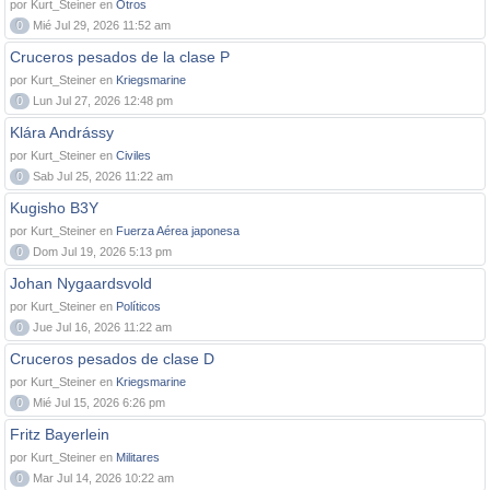
por Kurt_Steiner en
Otros
0
Mié Jul 29, 2026 11:52 am
Cruceros pesados de la clase P
por Kurt_Steiner en
Kriegsmarine
0
Lun Jul 27, 2026 12:48 pm
Klára Andrássy
por Kurt_Steiner en
Civiles
0
Sab Jul 25, 2026 11:22 am
Kugisho B3Y
por Kurt_Steiner en
Fuerza Aérea japonesa
0
Dom Jul 19, 2026 5:13 pm
Johan Nygaardsvold
por Kurt_Steiner en
Políticos
0
Jue Jul 16, 2026 11:22 am
Cruceros pesados de clase D
por Kurt_Steiner en
Kriegsmarine
0
Mié Jul 15, 2026 6:26 pm
Fritz Bayerlein
por Kurt_Steiner en
Militares
0
Mar Jul 14, 2026 10:22 am