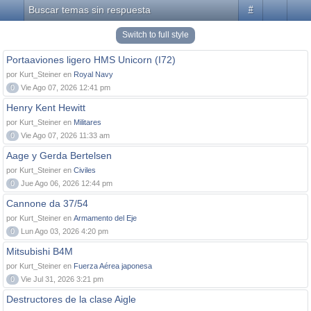
Buscar temas sin respuesta
#
Switch to full style
Portaaviones ligero HMS Unicorn (I72)
por Kurt_Steiner en
Royal Navy
0
Vie Ago 07, 2026 12:41 pm
Henry Kent Hewitt
por Kurt_Steiner en
Militares
0
Vie Ago 07, 2026 11:33 am
Aage y Gerda Bertelsen
por Kurt_Steiner en
Civiles
0
Jue Ago 06, 2026 12:44 pm
Cannone da 37/54
por Kurt_Steiner en
Armamento del Eje
0
Lun Ago 03, 2026 4:20 pm
Mitsubishi B4M
por Kurt_Steiner en
Fuerza Aérea japonesa
0
Vie Jul 31, 2026 3:21 pm
Destructores de la clase Aigle