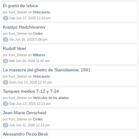
El gueto de Izbica
por Kurt_Steiner en
Holocausto
0
Sab Jun 27, 2026 12:33 pm
Krastyo Hadzhiivanov
por Kurt_Steiner en
Civiles
0
Vie Jun 26, 2026 5:08 pm
Rudolf Veiel
por Kurt_Steiner en
Militares
0
Mié Jun 24, 2026 11:02 am
La masacre del ghetto de Stanislawow, 1941
por Kurt_Steiner en
Holocausto
0
Dom Jun 14, 2026 12:42 pm
Tanques medios T-12 y T-24
por Kurt_Steiner en
Vehículos de los aliados
0
Sab Jun 13, 2026 12:13 pm
Jean-Marie Derscheid
por Kurt_Steiner en
Civiles
0
Jue Jun 11, 2026 12:13 pm
Alessandro Pirzio Biroli