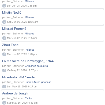
por Kurt_Steiner en
Militares
0
Lun Jun 08, 2026 1:36 pm
Milutin Nedić
por Kurt_Steiner en
Militares
0
Sab Jun 06, 2026 11:16 am
Milorad Petrović
por Kurt_Steiner en
Militares
0
Mar Jun 02, 2026 3:35 pm
Zhou Fohai
por Kurt_Steiner en
Políticos
0
Mar Jun 02, 2026 3:28 pm
La masacre de Homfreyganj, 1944
por Kurt_Steiner en
Crímenes de guerra
0
Vie May 22, 2026 12:37 pm
Mitsubishi J4M Senden
por Kurt_Steiner en
Fuerza Aérea japonesa
0
Lun May 18, 2026 6:17 pm
Andrée de Jongh
por Kurt_Steiner en
Civiles
0
Sab May 16, 2026 4:37 pm