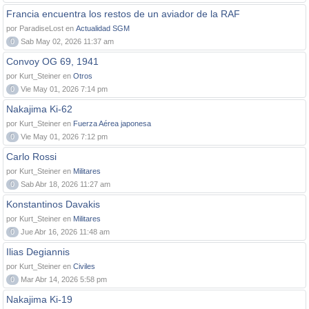
Francia encuentra los restos de un aviador de la RAF
por ParadiseLost en
Actualidad SGM
0
Sab May 02, 2026 11:37 am
Convoy OG 69, 1941
por Kurt_Steiner en
Otros
0
Vie May 01, 2026 7:14 pm
Nakajima Ki-62
por Kurt_Steiner en
Fuerza Aérea japonesa
0
Vie May 01, 2026 7:12 pm
Carlo Rossi
por Kurt_Steiner en
Militares
0
Sab Abr 18, 2026 11:27 am
Konstantinos Davakis
por Kurt_Steiner en
Militares
0
Jue Abr 16, 2026 11:48 am
Ilias Degiannis
por Kurt_Steiner en
Civiles
0
Mar Abr 14, 2026 5:58 pm
Nakajima Ki-19