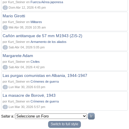
por Kurt_Steiner en
Fuerza Aérea japonesa
0
Dom Abr 12, 2026 4:45 pm
Mario Girotti
por Kurt_Steiner en
Militares
0
Mié Abr 08, 2026 10:35 am
Cañón antitanque de 57 mm M1943 (ZiS-2)
por Kurt_Steiner en
Armamento de los aliados
0
Sab Abr 04, 2026 5:05 pm
Margarete Adam
por Kurt_Steiner en
Civiles
0
Sab Abr 04, 2026 4:42 pm
Las purgas comunistas en Albania, 1944-1947
por Kurt_Steiner en
Crímenes de guerra
0
Lun Mar 30, 2026 6:03 pm
La masacre de Borovë, 1943
por Kurt_Steiner en
Crímenes de guerra
0
Lun Mar 30, 2026 5:57 pm
Saltar a:
Switch to full style