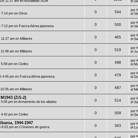
026 11:37 am en
Actualidad SGM
el S
por
0
544
6 7:14 pm en
Otros
el V
por
0
500
6 7:12 pm en
Fuerza Aérea japonesa
el V
por
0
465
6 11:27 am en
Militares
el S
por
0
519
6 11:48 am en
Militares
el J
por
0
498
6 5:58 pm en
Civiles
el M
por
0
479
6 4:45 pm en
Fuerza Aérea japonesa
el D
por
0
487
6 10:35 am en
Militares
el M
M1943 (ZiS-2)
por
0
514
6 5:05 pm en
Armamento de los aliados
el S
por
0
509
6 4:42 pm en
Civiles
el S
lbania, 1944-1947
por
0
563
6 6:03 pm en
Crímenes de guerra
el L
por