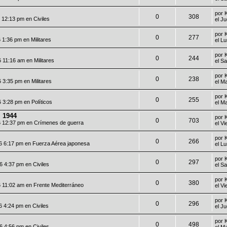
por
0
308
6 12:13 pm en
Civiles
el J
por
0
277
6 1:36 pm en
Militares
el L
por
0
244
6 11:16 am en
Militares
el S
por
0
238
6 3:35 pm en
Militares
el M
por
0
255
6 3:28 pm en
Políticos
el M
 1944
por
0
703
6 12:37 pm en
Crímenes de guerra
el V
por
0
266
6 6:17 pm en
Fuerza Aérea japonesa
el L
por
0
297
26 4:37 pm en
Civiles
el S
por
0
380
6 11:02 am en
Frente Mediterráneo
el V
por
0
296
6 4:24 pm en
Civiles
el J
por
0
498
26 4:56 pm en
Civiles
el M