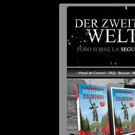
• Panel de Control
• FAQ
• Buscar
• 