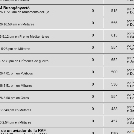
4M Buzogányvető
por
0
515
26 11:20 am en
Armamento del Eje
el D
por
0
556
26 10:58 am en
Militares
el D
por
0
613
26 5:12 pm en
Frente Mediterráneo
el S
por
0
554
6 5:26 pm en
Militares
el V
por
0
652
6 5:33 pm en
Crímenes de guerra
el J
por
0
500
26 4:01 pm en
Políticos
el D
por
0
530
26 3:51 pm en
Militares
el D
por
0
554
26 3:50 pm en
Otros
el D
por
0
488
26 5:40 pm en
Militares
el S
por
0
457
26 2:54 pm en
Militares
el S
s de un aviador de la RAF
por
0
1182