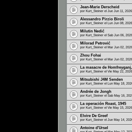
Jean-Marie Derscheid
por
Kurt_Steiner
el Jue Jun 11, 202
Alessandro Pirzio Biroli
por
Kurt_Steiner
el Lun Jun 08, 202
Milutin Nedić
por
Kurt_Steiner
el Sab Jun 06, 202
Milorad Petrović
por
Kurt_Steiner
el Mar Jun 02, 202
Zhou Fohai
por
Kurt_Steiner
el Mar Jun 02, 202
La masacre de Homfreyganj,
por
Kurt_Steiner
el Vie May 22, 202
Mitsubishi J4M Senden
por
Kurt_Steiner
el Lun May 18, 202
Andrée de Jongh
por
Kurt_Steiner
el Sab May 16, 20
La operación Roast, 1945
por
Kurt_Steiner
el Vie May 15, 202
Elvire De Greef
por
Kurt_Steiner
el Jue May 14, 202
Antoine d'Ursel
por
Kurt_Steiner
el Mar May 12, 20