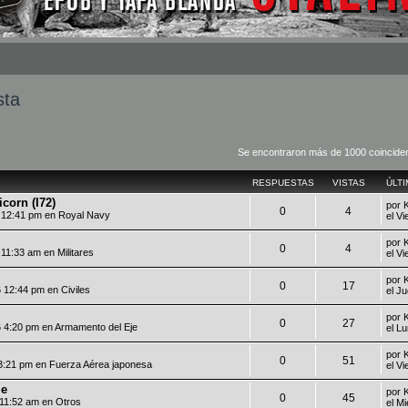
sta
Se encontraron más de 1000 coincide
RESPUESTAS
VISTAS
ÚLT
corn (I72)
por
0
4
6 12:41 pm en
Royal Navy
el V
por
0
4
6 11:33 am en
Militares
el V
por
0
17
6 12:44 pm en
Civiles
el J
por
0
27
6 4:20 pm en
Armamento del Eje
el L
por
0
51
 3:21 pm en
Fuerza Aérea japonesa
el V
le
por
0
45
 11:52 am en
Otros
el M