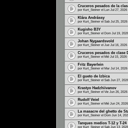
Cruceros pesados de la clas
por
Kurt_Steiner
el Lun Jul 27, 202
Klára Andrássy
por
Kurt_Steiner
el Sab Jul 25, 202
Kugisho B3Y
por
Kurt_Steiner
el Dom Jul 19, 202
Johan Nygaardsvold
por
Kurt_Steiner
el Jue Jul 16, 202
Cruceros pesados de clase 
por
Kurt_Steiner
el Mié Jul 15, 2026
Fritz Bayerlein
por
Kurt_Steiner
el Mar Jul 14, 202
El gueto de Izbica
por
Kurt_Steiner
el Sab Jun 27, 202
Krastyo Hadzhiivanov
por
Kurt_Steiner
el Vie Jun 26, 202
Rudolf Veiel
por
Kurt_Steiner
el Mié Jun 24, 202
La masacre del ghetto de S
por
Kurt_Steiner
el Dom Jun 14, 20
Tanques medios T-12 y T-24
por
Kurt_Steiner
el Sab Jun 13, 202