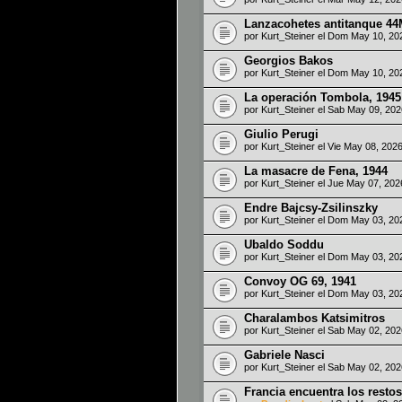
Lanzacohetes antitanque 4
por
Kurt_Steiner
el Dom May 10, 20
Georgios Bakos
por
Kurt_Steiner
el Dom May 10, 20
La operación Tombola, 1945
por
Kurt_Steiner
el Sab May 09, 20
Giulio Perugi
por
Kurt_Steiner
el Vie May 08, 202
La masacre de Fena, 1944
por
Kurt_Steiner
el Jue May 07, 202
Endre Bajcsy-Zsilinszky
por
Kurt_Steiner
el Dom May 03, 20
Ubaldo Soddu
por
Kurt_Steiner
el Dom May 03, 20
Convoy OG 69, 1941
por
Kurt_Steiner
el Dom May 03, 20
Charalambos Katsimitros
por
Kurt_Steiner
el Sab May 02, 20
Gabriele Nasci
por
Kurt_Steiner
el Sab May 02, 20
Francia encuentra los resto