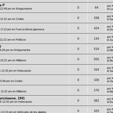
e P
por
0
64
6 12:48 pm en
Kriegsmarine
el L
por
0
338
6 11:22 am en
Civiles
el S
por
0
424
6 5:13 pm en
Fuerza Aérea japonesa
el D
por
0
134
6 11:22 am en
Políticos
el J
D
por
0
516
 6:26 pm en
Kriegsmarine
el M
por
0
555
6 10:22 am en
Militares
el M
por
0
334
6 12:33 pm en
Holocausto
el S
por
0
326
6 5:08 pm en
Civiles
el V
por
0
270
6 11:02 am en
Militares
el M
tanislawow, 1941
por
0
382
26 12:42 pm en
Holocausto
el D
por
0
325
6 12:13 pm en
Vehículos de los aliados
el S