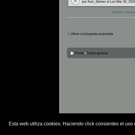
por
Kurt_Steiner
el Lun Mar 30, 202
Mostrar mensa
Volver a búsqueda avanzada
Portal
»
Índice general
Esta web utiliza cookies. Haciendo click consientes el uso