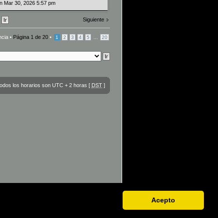
un Mar 30, 2026 5:57 pm
Siguiente
ncia •
Página
1
de
20
•
...
1
2
3
4
5
20
odos los horarios son UTC + 2 horas [
DST
]
Acepto