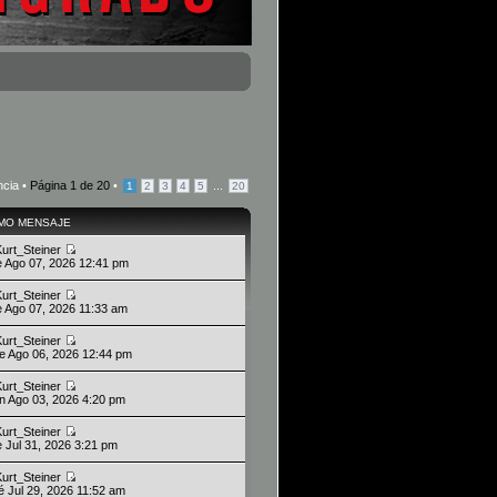
ncia •
Página
1
de
20
•
...
1
2
3
4
5
20
IMO MENSAJE
Kurt_Steiner
ie Ago 07, 2026 12:41 pm
Kurt_Steiner
ie Ago 07, 2026 11:33 am
Kurt_Steiner
ue Ago 06, 2026 12:44 pm
Kurt_Steiner
un Ago 03, 2026 4:20 pm
Kurt_Steiner
ie Jul 31, 2026 3:21 pm
Kurt_Steiner
ié Jul 29, 2026 11:52 am