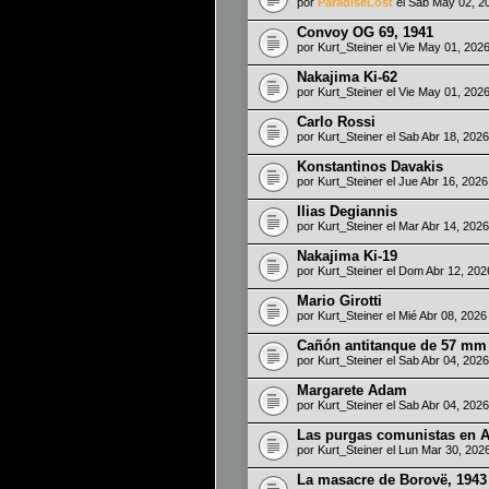
por
ParadiseLost
el Sab May 02, 2
Convoy OG 69, 1941
por
Kurt_Steiner
el Vie May 01, 202
Nakajima Ki-62
por
Kurt_Steiner
el Vie May 01, 202
Carlo Rossi
por
Kurt_Steiner
el Sab Abr 18, 202
Konstantinos Davakis
por
Kurt_Steiner
el Jue Abr 16, 202
Ilias Degiannis
por
Kurt_Steiner
el Mar Abr 14, 202
Nakajima Ki-19
por
Kurt_Steiner
el Dom Abr 12, 202
Mario Girotti
por
Kurt_Steiner
el Mié Abr 08, 202
Cañón antitanque de 57 mm 
por
Kurt_Steiner
el Sab Abr 04, 202
Margarete Adam
por
Kurt_Steiner
el Sab Abr 04, 202
Las purgas comunistas en A
por
Kurt_Steiner
el Lun Mar 30, 202
La masacre de Borovë, 1943