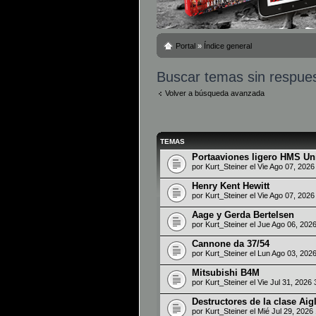
Portal
»
Índice general
Buscar temas sin respue
Volver a búsqueda avanzada
TEMAS
Portaaviones ligero HMS Uni
por
Kurt_Steiner
el Vie Ago 07, 202
Henry Kent Hewitt
por
Kurt_Steiner
el Vie Ago 07, 202
Aage y Gerda Bertelsen
por
Kurt_Steiner
el Jue Ago 06, 202
Cannone da 37/54
por
Kurt_Steiner
el Lun Ago 03, 202
Mitsubishi B4M
por
Kurt_Steiner
el Vie Jul 31, 2026
Destructores de la clase Aig
por
Kurt_Steiner
el Mié Jul 29, 2026