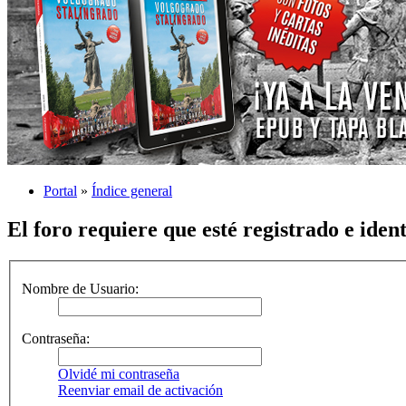
Portal
»
Índice general
El foro requiere que esté registrado e iden
Nombre de Usuario:
Contraseña:
Olvidé mi contraseña
Reenviar email de activación