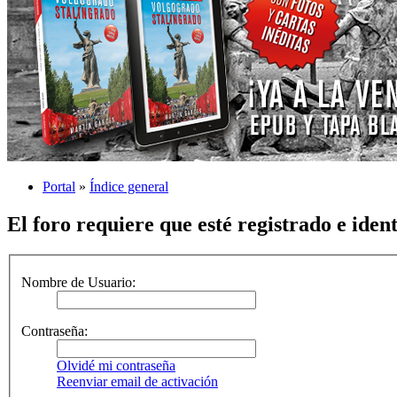
Portal
»
Índice general
El foro requiere que esté registrado e iden
Nombre de Usuario:
Contraseña:
Olvidé mi contraseña
Reenviar email de activación