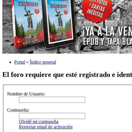
Portal
»
Índice general
El foro requiere que esté registrado e iden
Nombre de Usuario:
Contraseña:
Olvidé mi contraseña
Reenviar email de activación