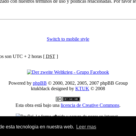
izado con nuestros términos de uso y políticas relacionadas. Por favor le
Switch to mobile style
ios son UTC + 2 horas [
DST
]
Powered by
phpBB
© 2000, 2002, 2005, 2007 phpBB Group
ktukblack designed by
KTUK
© 2008
Esta obra está bajo una
licencia de Creative Commons
.
Donativo Paypal - Colabora en el mantenimiento del foro
 de esta tecnologia en nuestra web.
Leer mas
Traducción al español por
Huan Manwë