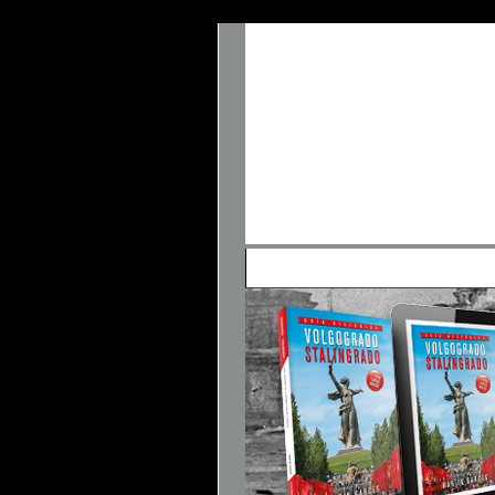
• Panel de Control
• FAQ
• Buscar
• 