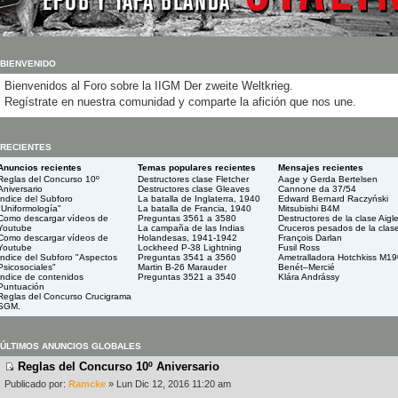
BIENVENIDO
Bienvenidos al Foro sobre la IIGM Der zweite Weltkrieg.
Regístrate en nuestra comunidad y comparte la afición que nos une.
RECIENTES
Anuncios recientes
Temas populares recientes
Mensajes recientes
Reglas del Concurso 10º
Destructores clase Fletcher
Aage y Gerda Bertelsen
Aniversario
Destructores clase Gleaves
Cannone da 37/54
Índice del Subforo
La batalla de Inglaterra, 1940
Edward Bernard Raczyński
"Uniformología"
La batalla de Francia, 1940
Mitsubishi B4M
Como descargar vídeos de
Preguntas 3561 a 3580
Destructores de la clase Aigl
Youtube
La campaña de las Indias
Cruceros pesados de la clas
Como descargar vídeos de
Holandesas, 1941-1942
François Darlan
Youtube
Lockheed P-38 Lightning
Fusil Ross
Indice del Subforo "Aspectos
Preguntas 3541 a 3560
Ametralladora Hotchkiss M1
Psicosociales"
Martin B-26 Marauder
Benét–Mercié
Indice de contenidos
Preguntas 3521 a 3540
Klára Andrássy
Puntuación
Reglas del Concurso Crucigrama
SGM.
ÚLTIMOS ANUNCIOS GLOBALES
Reglas del Concurso 10º Aniversario
Publicado por:
Ramcke
» Lun Dic 12, 2016 11:20 am