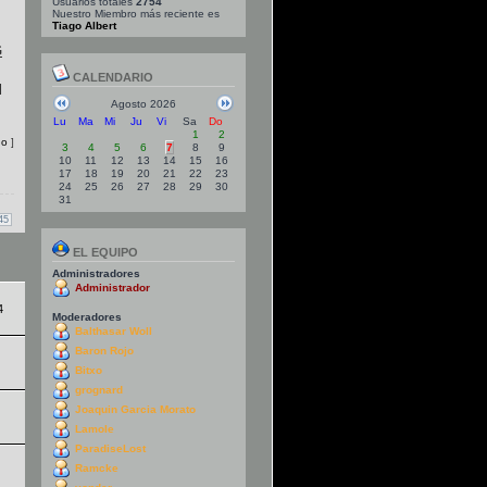
Usuarios totales
2754
Nuestro Miembro más reciente es
Tiago Albert
G
CALENDARIO
l
Agosto 2026
Lu
Ma
Mi
Ju
Vi
Sa
Do
1
2
do
]
3
4
5
6
7
8
9
10
11
12
13
14
15
16
17
18
19
20
21
22
23
24
25
26
27
28
29
30
31
45
EL EQUIPO
Administradores
Administrador
4
Moderadores
Balthasar Woll
Baron Rojo
Bitxo
grognard
Joaquin Garcia Morato
Lamole
ParadiseLost
Ramcke