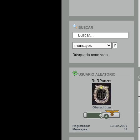
BUSCAR
Búsqueda avanzada
USUARIO ALEATORIO
RnRPanzer
Oberschütze
Registrado:
13.Dic.2007
Mensajes:
61