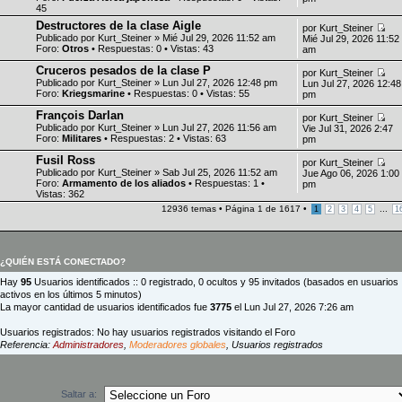
45
Destructores de la clase Aigle
por
Kurt_Steiner
Publicado por
Kurt_Steiner
» Mié Jul 29, 2026 11:52 am
Mié Jul 29, 2026 11:52
Foro:
Otros
• Respuestas:
0
• Vistas:
43
am
Cruceros pesados de la clase P
por
Kurt_Steiner
Publicado por
Kurt_Steiner
» Lun Jul 27, 2026 12:48 pm
Lun Jul 27, 2026 12:48
Foro:
Kriegsmarine
• Respuestas:
0
• Vistas:
55
pm
François Darlan
por
Kurt_Steiner
Publicado por
Kurt_Steiner
» Lun Jul 27, 2026 11:56 am
Vie Jul 31, 2026 2:47
Foro:
Militares
• Respuestas:
2
• Vistas:
63
pm
Fusil Ross
por
Kurt_Steiner
Publicado por
Kurt_Steiner
» Sab Jul 25, 2026 11:52 am
Jue Ago 06, 2026 1:00
Foro:
Armamento de los aliados
• Respuestas:
1
•
pm
Vistas:
362
12936 temas • Página
1
de
1617
•
...
1
2
3
4
5
1
¿QUIÉN ESTÁ CONECTADO?
Hay
95
Usuarios identificados :: 0 registrado, 0 ocultos y 95 invitados (basados en usuarios
activos en los últimos 5 minutos)
La mayor cantidad de usuarios identificados fue
3775
el Lun Jul 27, 2026 7:26 am
Usuarios registrados: No hay usuarios registrados visitando el Foro
Referencia:
Administradores
,
Moderadores globales
,
Usuarios registrados
Saltar a: