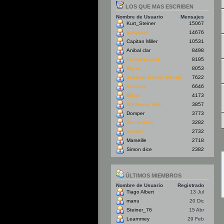
LOS QUE MAS ESCRIBEN
Nombre de Usuario
Mensajes
Kurt_Steiner
15067
grognard
14676
Capitan Miller
10531
Anibal clar
8498
ParadiseLost
8195
Wyrm
8053
Joaquin Garcia Morato
7622
Ramcke
6646
Bitxo
4173
Balthasar Woll
3857
Domper
3773
Baron Rojo
3282
vonder
2732
Marseille
2718
Simon dice
2382
ÚLTIMOS MIEMBROS
Nombre de Usuario
Registrado
Tiago Albert
13 Jul
manu
20 Dic
Steiner_76
15 Abr
Learnmey
29 Feb