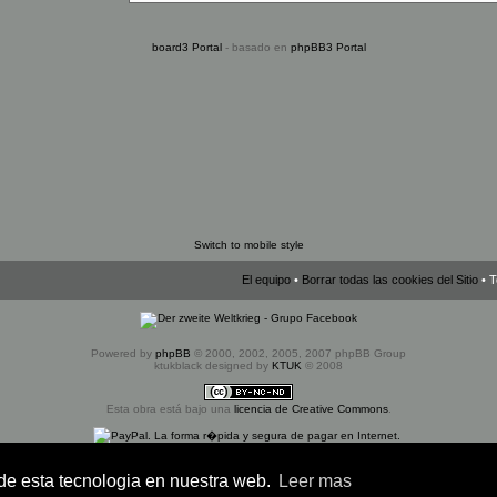
board3 Portal
- basado en
phpBB3 Portal
Switch to mobile style
El equipo
•
Borrar todas las cookies del Sitio
• T
Powered by
phpBB
© 2000, 2002, 2005, 2007 phpBB Group
ktukblack designed by
KTUK
© 2008
Esta obra está bajo una
licencia de Creative Commons
.
Donativo Paypal - Colabora en el mantenimiento del foro
 de esta tecnologia en nuestra web.
Leer mas
Traducción al español por
Huan Manwë