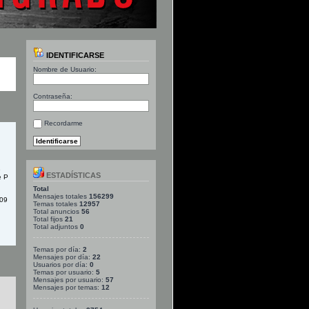
IDENTIFICARSE
Nombre de Usuario:
Contraseña:
Recordarme
e
ESTADÍSTICAS
e P
Total
Mensajes totales
156299
909
Temas totales
12957
Total anuncios
56
Total fijos
21
Total adjuntos
0
Temas por día:
2
Mensajes por día:
22
Usuarios por día:
0
Temas por usuario:
5
Mensajes por usuario:
57
Mensajes por temas:
12