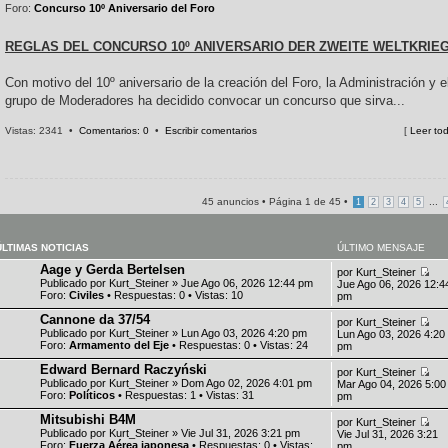
Foro:
Concurso 10º Aniversario del Foro
REGLAS DEL CONCURSO 10º ANIVERSARIO DER ZWEITE WELTKRIE
Con motivo del 10º aniversario de la creación del Foro, la Administración y e
grupo de Moderadores ha decidido convocar un concurso que sirva...
Vistas: 2341 •
Comentarios: 0
•
Escribir comentarios
[
Leer to
45 anuncios • Página
1
de
45
•
...
1
2
3
4
5
ÚLTIMAS NOTICIAS
ÚLTIMO MENSAJE
Aage y Gerda Bertelsen
por
Kurt_Steiner
Publicado por
Kurt_Steiner
» Jue Ago 06, 2026 12:44 pm
Jue Ago 06, 2026 12:4
Foro:
Civiles
• Respuestas:
0
• Vistas:
10
pm
Cannone da 37/54
por
Kurt_Steiner
Publicado por
Kurt_Steiner
» Lun Ago 03, 2026 4:20 pm
Lun Ago 03, 2026 4:20
Foro:
Armamento del Eje
• Respuestas:
0
• Vistas:
24
pm
Edward Bernard Raczyński
por
Kurt_Steiner
Publicado por
Kurt_Steiner
» Dom Ago 02, 2026 4:01 pm
Mar Ago 04, 2026 5:00
Foro:
Políticos
• Respuestas:
1
• Vistas:
31
pm
Mitsubishi B4M
por
Kurt_Steiner
Publicado por
Kurt_Steiner
» Vie Jul 31, 2026 3:21 pm
Vie Jul 31, 2026 3:21
Foro:
Fuerza Aérea japonesa
• Respuestas:
0
• Vistas:
pm