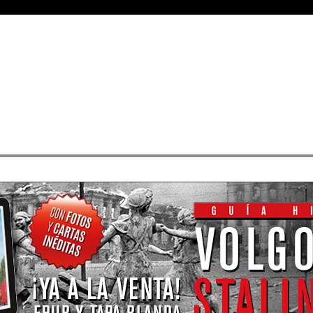
Medallas
• Rangos
• Buscar sus mensajes
• Registrarse
• Identificarse