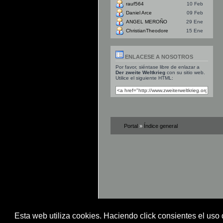
rauf564
10 Feb
Daniel Arce
09 Feb
ANGEL MEROÑO
29 Ene
ChristianTheodore
15 Ene
ENLACESE A NOSOTROS
Por favor, siéntase libre de enlazar a
Der zweite Weltkrieg
con su sitio web.
Utilice el siguiente HTML:
Portal
»
Índice general
Esta web utiliza cookies. Haciendo click consientes el uso