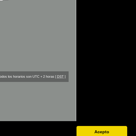
odos los horarios son UTC + 2 horas [
DST
]
Acepto