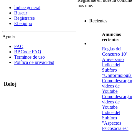
Regístrate en nuestra comuni
nos une.
Índice general
Buscar
Registrarse
Recientes
El equipo
Anuncios
Ayuda
recientes
FAQ
Reglas del
BBCode FAQ
Concurso 10º
Terminos de uso
Aniversario
Política de privacidad
Índice del
Subforo
"Uniformología
Como descarga
Reloj
vídeos de
Youtube
Como descarga
vídeos de
Youtube
Indice del
Subforo
"Aspectos
Psicosociales"