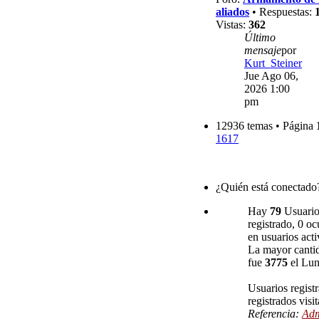
aliados
• Respuestas:
Vistas:
362
Último
mensaje
por
Kurt_Steiner
Jue Ago 06,
2026 1:00
pm
12936 temas • Página
1617
¿Quién está conectado
Hay
79
Usuarios
registrado, 0 oc
en usuarios acti
La mayor cantid
fue
3775
el Lun
Usuarios regist
registrados visi
Referencia:
Adm