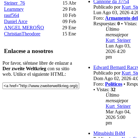
Cannone da 37/54
Steiner_76
15 Abr
Publicado por
Kurt_St
Learnmey
29 Feb
Lun Ago 03, 2026 4:2
rauf564
10 Feb
Foro:
Armamento del
Daniel Arce
09 Feb
Respuestas:
0
• Vistas
ANGEL MEROÑO
29 Ene
Último
ChristianTheodore
15 Ene
mensaje
por
Kurt_Steiner
Lun Ago 03,
Enlacese a nosotros
2026 4:20
pm
Por favor, siéntase libre de enlazar a
Edward Bernard Racz
Der zweite Weltkrieg
con su sitio
Publicado por
Kurt_St
web. Utilice el siguiente HTML:
Dom Ago 02, 2026 4:
Foro:
Políticos
• Respu
• Vistas:
32
Último
mensaje
por
Kurt_Steiner
Mar Ago 04,
2026 5:00
pm
Mitsubishi B4M