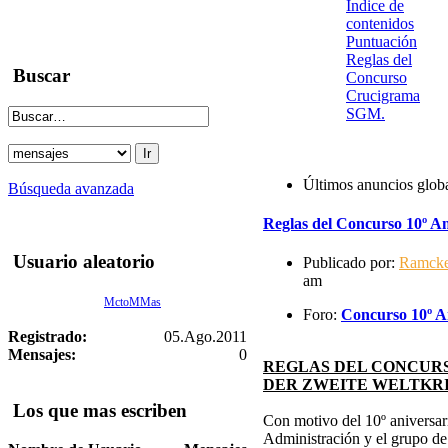
Indice de
contenidos
Puntuación
Reglas del
Buscar
Concurso
Crucigrama
SGM.
Últimos anuncios glob
Búsqueda avanzada
Reglas del Concurso 10º An
Usuario aleatorio
Publicado por:
Ramck
am
MctoMMas
Foro:
Concurso 10º An
Registrado:
05.Ago.2011
Mensajes:
0
REGLAS DEL CONCURS
DER ZWEITE WELTKR
Los que mas escriben
Con motivo del 10º aniversari
Administración y el grupo d