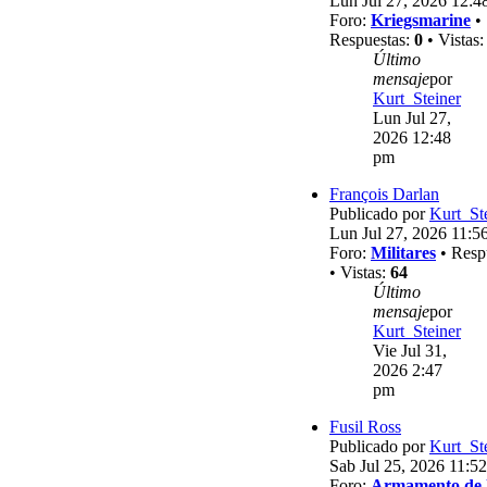
Lun Jul 27, 2026 12:4
Foro:
Kriegsmarine
•
Respuestas:
0
• Vistas
Último
mensaje
por
Kurt_Steiner
Lun Jul 27,
2026 12:48
pm
François Darlan
Publicado por
Kurt_St
Lun Jul 27, 2026 11:5
Foro:
Militares
• Resp
• Vistas:
64
Último
mensaje
por
Kurt_Steiner
Vie Jul 31,
2026 2:47
pm
Fusil Ross
Publicado por
Kurt_St
Sab Jul 25, 2026 11:5
Foro:
Armamento de 