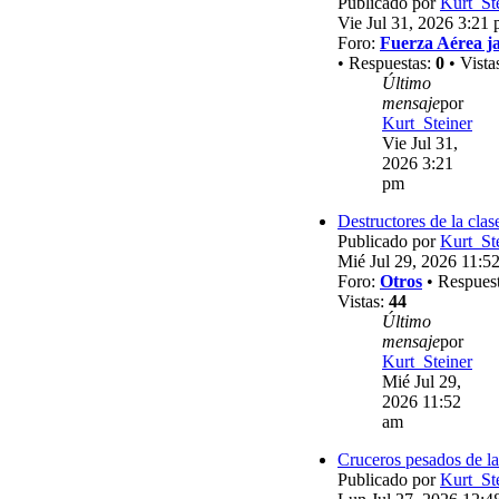
Publicado por
Kurt_St
Vie Jul 31, 2026 3:21
Foro:
Fuerza Aérea j
• Respuestas:
0
• Vista
Último
mensaje
por
Kurt_Steiner
Vie Jul 31,
2026 3:21
pm
Destructores de la clas
Publicado por
Kurt_St
Mié Jul 29, 2026 11:5
Foro:
Otros
• Respues
Vistas:
44
Último
mensaje
por
Kurt_Steiner
Mié Jul 29,
2026 11:52
am
Cruceros pesados de la
Publicado por
Kurt_St