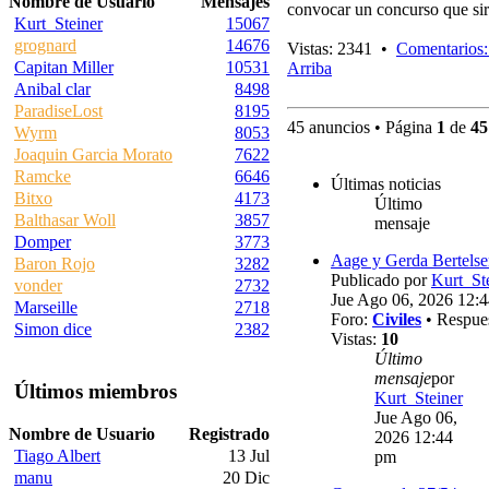
Nombre de Usuario
Mensajes
convocar un concurso que sir
Kurt_Steiner
15067
grognard
14676
Vistas: 2341 •
Comentarios:
Capitan Miller
10531
Arriba
Anibal clar
8498
ParadiseLost
8195
45 anuncios • Página
1
de
45
Wyrm
8053
Joaquin Garcia Morato
7622
Ramcke
6646
Últimas noticias
Bitxo
4173
Último
Balthasar Woll
3857
mensaje
Domper
3773
Aage y Gerda Bertels
Baron Rojo
3282
Publicado por
Kurt_St
vonder
2732
Jue Ago 06, 2026 12:
Marseille
2718
Foro:
Civiles
• Respue
Simon dice
2382
Vistas:
10
Último
mensaje
por
Últimos miembros
Kurt_Steiner
Jue Ago 06,
Nombre de Usuario
Registrado
2026 12:44
Tiago Albert
13 Jul
pm
manu
20 Dic