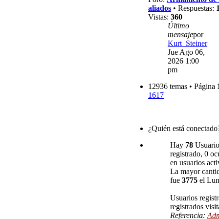
aliados
• Respuestas:
Vistas:
360
Último
mensaje
por
Kurt_Steiner
Jue Ago 06,
2026 1:00
pm
12936 temas • Página
1617
¿Quién está conectado
Hay
78
Usuarios
registrado, 0 oc
en usuarios acti
La mayor cantid
fue
3775
el Lun
Usuarios regist
registrados visi
Referencia:
Adm