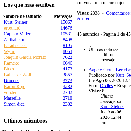
convocar un concurso que sir
Los que mas escriben
Vistas: 2338 •
Comentarios:
Nombre de Usuario
Mensajes
Arriba
Kurt_Steiner
15067
grognard
14676
Capitan Miller
10531
45 anuncios • Página
1
de
45
Anibal clar
8498
ParadiseLost
8195
Últimas noticias
Wyrm
8053
Último
Joaquin Garcia Morato
7622
mensaje
Ramcke
6646
Bitxo
4173
Aage y Gerda Bertels
Balthasar Woll
3857
Publicado por
Kurt_St
Jue Ago 06, 2026 12:
Domper
3773
Foro:
Civiles
• Respue
Baron Rojo
3282
Vistas:
8
vonder
2732
Último
Marseille
2718
mensaje
por
Simon dice
2382
Kurt_Steiner
Jue Ago 06,
2026 12:44
Últimos miembros
pm