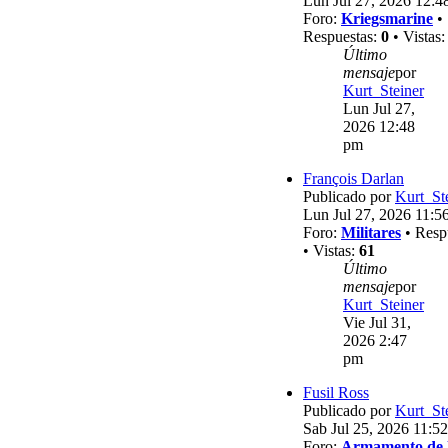
Lun Jul 27, 2026 12:4
Foro:
Kriegsmarine
•
Respuestas:
0
• Vistas
Último
mensaje
por
Kurt_Steiner
Lun Jul 27,
2026 12:48
pm
François Darlan
Publicado por
Kurt_St
Lun Jul 27, 2026 11:5
Foro:
Militares
• Resp
• Vistas:
61
Último
mensaje
por
Kurt_Steiner
Vie Jul 31,
2026 2:47
pm
Fusil Ross
Publicado por
Kurt_St
Sab Jul 25, 2026 11:5
Foro:
Armamento de 