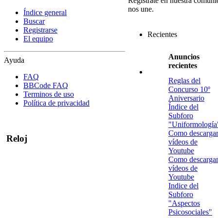
Regístrate en nuestra comuni
nos une.
Índice general
Buscar
Registrarse
Recientes
El equipo
Anuncios
Ayuda
recientes
FAQ
Reglas del
BBCode FAQ
Concurso 10º
Terminos de uso
Aniversario
Política de privacidad
Índice del
Subforo
"Uniformología
Como descarga
Reloj
vídeos de
Youtube
Como descarga
vídeos de
Youtube
Indice del
Subforo
"Aspectos
Psicosociales"