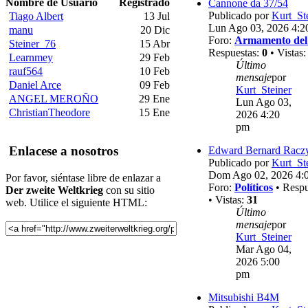
Nombre de Usuario
Registrado
Cannone da 37/54
Publicado por
Kurt_St
Tiago Albert
13 Jul
Lun Ago 03, 2026 4:2
manu
20 Dic
Foro:
Armamento del
Steiner_76
15 Abr
Respuestas:
0
• Vistas
Learnmey
29 Feb
Último
rauf564
10 Feb
mensaje
por
Daniel Arce
09 Feb
Kurt_Steiner
ANGEL MEROÑO
29 Ene
Lun Ago 03,
ChristianTheodore
15 Ene
2026 4:20
pm
Enlacese a nosotros
Edward Bernard Racz
Publicado por
Kurt_St
Dom Ago 02, 2026 4:
Por favor, siéntase libre de enlazar a
Foro:
Políticos
• Respu
Der zweite Weltkrieg
con su sitio
• Vistas:
31
web. Utilice el siguiente HTML:
Último
mensaje
por
Kurt_Steiner
Mar Ago 04,
2026 5:00
pm
Mitsubishi B4M