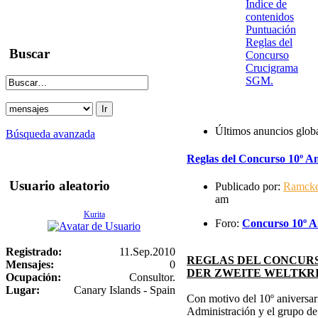
Indice de
contenidos
Puntuación
Reglas del
Buscar
Concurso
Crucigrama
SGM.
Últimos anuncios glob
Búsqueda avanzada
Reglas del Concurso 10º An
Usuario aleatorio
Publicado por:
Ramck
am
Kurita
Foro:
Concurso 10º An
Registrado:
11.Sep.2010
REGLAS DEL CONCURS
Mensajes:
0
DER ZWEITE WELTKR
Ocupación:
Consultor.
Lugar:
Canary Islands - Spain
Con motivo del 10º aniversari
Administración y el grupo d