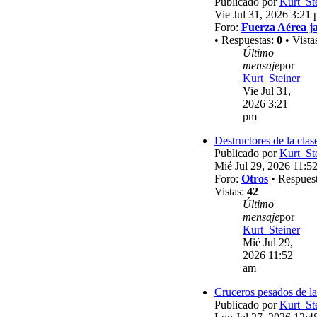
Publicado por
Kurt_St
Vie Jul 31, 2026 3:21
Foro:
Fuerza Aérea j
• Respuestas:
0
• Vista
Último
mensaje
por
Kurt_Steiner
Vie Jul 31,
2026 3:21
pm
Destructores de la clas
Publicado por
Kurt_St
Mié Jul 29, 2026 11:5
Foro:
Otros
• Respues
Vistas:
42
Último
mensaje
por
Kurt_Steiner
Mié Jul 29,
2026 11:52
am
Cruceros pesados de la
Publicado por
Kurt_St