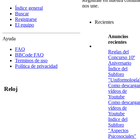
Regístrate en nuestra comuni
nos une.
Índice general
Buscar
Registrarse
Recientes
El equipo
Anuncios
Ayuda
recientes
FAQ
Reglas del
BBCode FAQ
Concurso 10º
Terminos de uso
Aniversario
Política de privacidad
Índice del
Subforo
"Uniformología
Como descarga
Reloj
vídeos de
Youtube
Como descarga
vídeos de
Youtube
Indice del
Subforo
"Aspectos
Psicosociales"