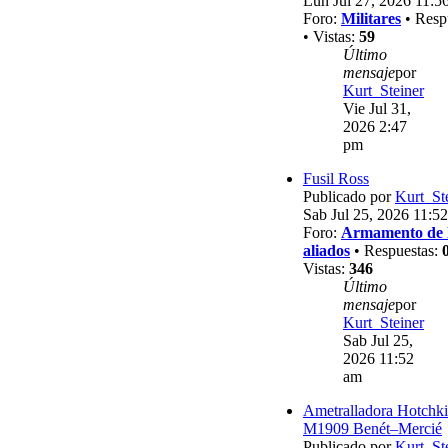
Lun Jul 27, 2026 11:5
Foro:
Militares
• Resp
• Vistas:
59
Último
mensaje
por
Kurt_Steiner
Vie Jul 31,
2026 2:47
pm
Fusil Ross
Publicado por
Kurt_St
Sab Jul 25, 2026 11:5
Foro:
Armamento de 
aliados
• Respuestas:
Vistas:
346
Último
mensaje
por
Kurt_Steiner
Sab Jul 25,
2026 11:52
am
Ametralladora Hotchki
M1909 Benét–Mercié
Publicado por
Kurt_St