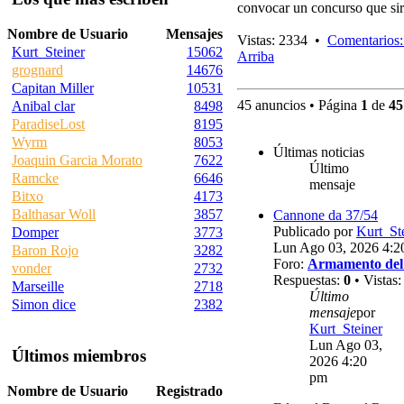
convocar un concurso que sir
Nombre de Usuario
Mensajes
Vistas: 2334 •
Comentarios:
Kurt_Steiner
15062
Arriba
grognard
14676
Capitan Miller
10531
45 anuncios • Página
1
de
45
Anibal clar
8498
ParadiseLost
8195
Wyrm
8053
Últimas noticias
Joaquin Garcia Morato
7622
Último
Ramcke
6646
mensaje
Bitxo
4173
Balthasar Woll
3857
Cannone da 37/54
Publicado por
Kurt_St
Domper
3773
Lun Ago 03, 2026 4:2
Baron Rojo
3282
Foro:
Armamento del
vonder
2732
Respuestas:
0
• Vistas
Marseille
2718
Último
Simon dice
2382
mensaje
por
Kurt_Steiner
Lun Ago 03,
Últimos miembros
2026 4:20
pm
Nombre de Usuario
Registrado