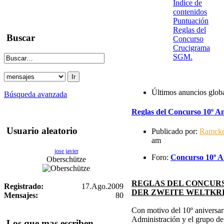
Indice de
contenidos
Puntuación
Reglas del
Buscar
Concurso
Crucigrama
SGM.
Últimos anuncios glob
Búsqueda avanzada
Reglas del Concurso 10º An
Usuario aleatorio
Publicado por:
Ramck
am
jose javier
Foro:
Concurso 10º An
Oberschütze
REGLAS DEL CONCURS
Registrado:
17.Ago.2009
DER ZWEITE WELTKR
Mensajes:
80
Con motivo del 10º aniversari
Administración y el grupo d
Los que mas escriben