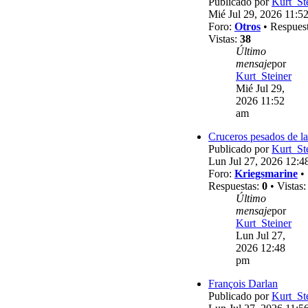
Publicado por
Kurt_St
Mié Jul 29, 2026 11:5
Foro:
Otros
• Respues
Vistas:
38
Último
mensaje
por
Kurt_Steiner
Mié Jul 29,
2026 11:52
am
Cruceros pesados de la
Publicado por
Kurt_St
Lun Jul 27, 2026 12:4
Foro:
Kriegsmarine
•
Respuestas:
0
• Vistas
Último
mensaje
por
Kurt_Steiner
Lun Jul 27,
2026 12:48
pm
François Darlan
Publicado por
Kurt_St