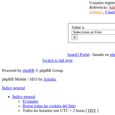
Usuarios regist
Referencia:
Adm
globales
,
Usuar
Saltar a:
board3 Portal
- basado en
ph
Switch to full style
Powered by
phpBB
© phpBB Group.
phpBB Mobile / SEO by
Artodia
.
Índice general
Índice general
El equipo
Borrar todas las cookies del Sitio
Todos los horarios son UTC + 2 horas [
DST
]