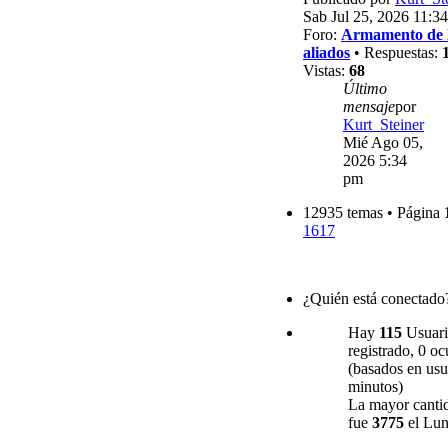
Sab Jul 25, 2026 11:3
Foro:
Armamento de 
aliados
• Respuestas:
Vistas:
68
Último
mensaje
por
Kurt_Steiner
Mié Ago 05,
2026 5:34
pm
12935 temas • Página
1617
¿Quién está conectado
Hay
115
Usuario
registrado, 0 oc
(basados en usua
minutos)
La mayor cantid
fue
3775
el Lun