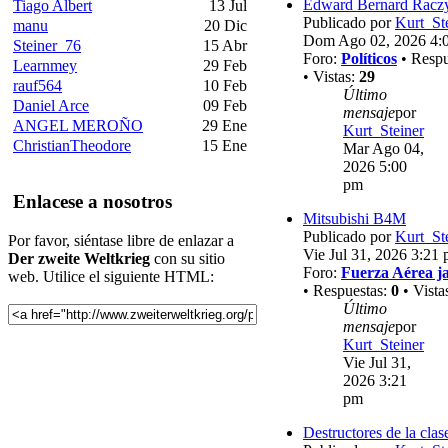
Edward Bernard Racz
Tiago Albert
13 Jul
Publicado por
Kurt_St
manu
20 Dic
Dom Ago 02, 2026 4:
Steiner_76
15 Abr
Foro:
Políticos
• Respu
Learnmey
29 Feb
• Vistas:
29
rauf564
10 Feb
Último
Daniel Arce
09 Feb
mensaje
por
ANGEL MEROÑO
29 Ene
Kurt_Steiner
ChristianTheodore
15 Ene
Mar Ago 04,
2026 5:00
pm
Enlacese a nosotros
Mitsubishi B4M
Publicado por
Kurt_St
Por favor, siéntase libre de enlazar a
Vie Jul 31, 2026 3:21
Der zweite Weltkrieg
con su sitio
Foro:
Fuerza Aérea j
web. Utilice el siguiente HTML:
• Respuestas:
0
• Vista
Último
mensaje
por
Kurt_Steiner
Vie Jul 31,
2026 3:21
pm
Destructores de la clas