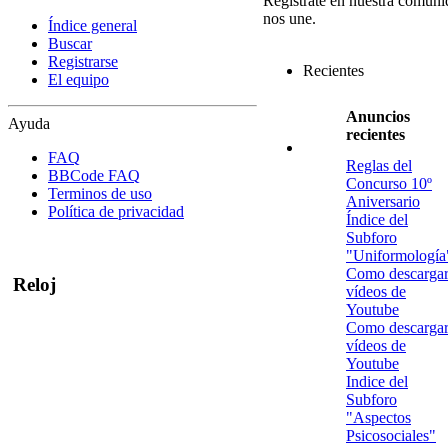
Regístrate en nuestra comuni
nos une.
Índice general
Buscar
Registrarse
Recientes
El equipo
Anuncios
Ayuda
recientes
FAQ
Reglas del
BBCode FAQ
Concurso 10º
Terminos de uso
Aniversario
Política de privacidad
Índice del
Subforo
"Uniformología
Como descarga
Reloj
vídeos de
Youtube
Como descarga
vídeos de
Youtube
Indice del
Subforo
"Aspectos
Psicosociales"