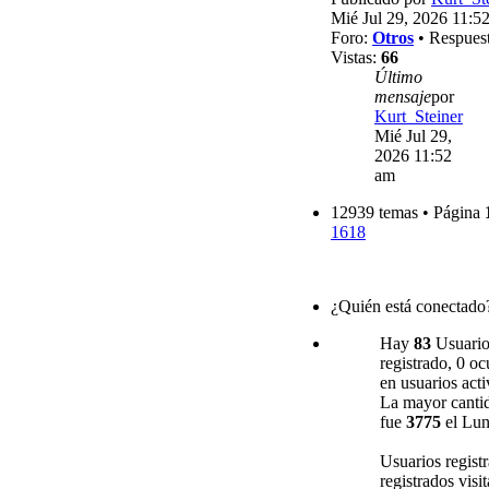
Mié Jul 29, 2026 11:5
Foro:
Otros
• Respues
Vistas:
66
Último
mensaje
por
Kurt_Steiner
Mié Jul 29,
2026 11:52
am
12939 temas • Página
1618
¿Quién está conectado
Hay
83
Usuarios
registrado, 0 oc
en usuarios acti
La mayor cantid
fue
3775
el Lun
Usuarios regist
registrados visi