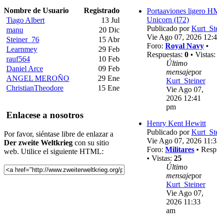
Nombre de Usuario
Registrado
Portaaviones ligero 
Unicorn (I72)
Tiago Albert
13 Jul
Publicado por
Kurt_St
manu
20 Dic
Vie Ago 07, 2026 12:
Steiner_76
15 Abr
Foro:
Royal Navy
•
Learnmey
29 Feb
Respuestas:
0
• Vistas
rauf564
10 Feb
Último
Daniel Arce
09 Feb
mensaje
por
ANGEL MEROÑO
29 Ene
Kurt_Steiner
ChristianTheodore
15 Ene
Vie Ago 07,
2026 12:41
pm
Enlacese a nosotros
Henry Kent Hewitt
Publicado por
Kurt_St
Por favor, siéntase libre de enlazar a
Vie Ago 07, 2026 11:
Der zweite Weltkrieg
con su sitio
Foro:
Militares
• Resp
web. Utilice el siguiente HTML:
• Vistas:
25
Último
mensaje
por
Kurt_Steiner
Vie Ago 07,
2026 11:33
am