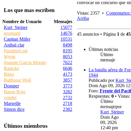
convocar un concurso que sir
Los que mas escriben
Vistas: 2357 •
Comentarios:
Arriba
Nombre de Usuario
Mensajes
Kurt_Steiner
15077
grognard
14676
45 anuncios • Página
1
de
45
Capitan Miller
10531
Anibal clar
8498
Últimas noticias
ParadiseLost
8195
Último
Wyrm
8053
mensaje
Joaquin Garcia Morato
7622
Ramcke
6646
La batalla aérea de Fo
Bitxo
4173
1944
Balthasar Woll
3857
Publicado por
Kurt_St
Dom Ago 09, 2026 12
Domper
3773
Foro:
Frente del Pacíf
Baron Rojo
3282
Respuestas:
0
• Vistas
vonder
2732
Último
Marseille
2718
mensaje
por
Simon dice
2382
Kurt_Steiner
Dom Ago
09, 2026
Últimos miembros
12:40 pm