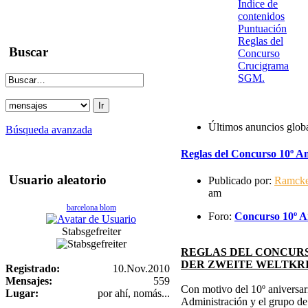
Indice de
contenidos
Puntuación
Reglas del
Buscar
Concurso
Crucigrama
SGM.
Últimos anuncios glob
Búsqueda avanzada
Reglas del Concurso 10º An
Usuario aleatorio
Publicado por:
Ramck
am
barcelona blom
Foro:
Concurso 10º An
Stabsgefreiter
REGLAS DEL CONCURS
DER ZWEITE WELTKR
Registrado:
10.Nov.2010
Mensajes:
559
Con motivo del 10º aniversari
Lugar:
por ahí, nomás...
Administración y el grupo d