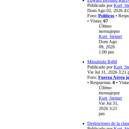
Edward Bernard Racz
Publicado por
Kurt_St
Dom Ago 02, 2026 4:
Foro:
Políticos
• Respu
• Vistas:
67
Último
mensaje
por
Kurt_Steiner
Dom Ago
09, 2026
1:00 pm
Mitsubishi B4M
Publicado por
Kurt_St
Vie Jul 31, 2026 3:21
Foro:
Fuerza Aérea j
• Respuestas:
0
• Vista
Último
mensaje
por
Kurt_Steiner
Vie Jul 31,
2026 3:21
pm
Destructores de la clas
Publicado por
Kurt_St