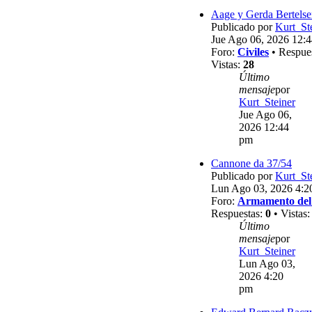
Aage y Gerda Bertels
Publicado por
Kurt_St
Jue Ago 06, 2026 12:
Foro:
Civiles
• Respue
Vistas:
28
Último
mensaje
por
Kurt_Steiner
Jue Ago 06,
2026 12:44
pm
Cannone da 37/54
Publicado por
Kurt_St
Lun Ago 03, 2026 4:2
Foro:
Armamento del
Respuestas:
0
• Vistas
Último
mensaje
por
Kurt_Steiner
Lun Ago 03,
2026 4:20
pm