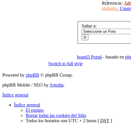
Referencia:
Adm
globales
,
Usuar
Saltar a:
board3 Portal
- basado en
ph
Switch to full style
Powered by
phpBB
© phpBB Group.
phpBB Mobile / SEO by
Artodia
.
Índice general
Índice general
El equipo
Borrar todas las cookies del Sitio
Todos los horarios son UTC + 2 horas [
DST
]