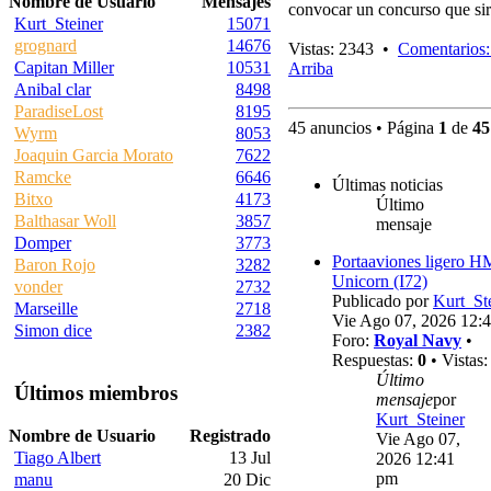
Nombre de Usuario
Mensajes
convocar un concurso que sir
Kurt_Steiner
15071
grognard
14676
Vistas: 2343 •
Comentarios:
Capitan Miller
10531
Arriba
Anibal clar
8498
ParadiseLost
8195
45 anuncios • Página
1
de
45
Wyrm
8053
Joaquin Garcia Morato
7622
Ramcke
6646
Últimas noticias
Bitxo
4173
Último
Balthasar Woll
3857
mensaje
Domper
3773
Portaaviones ligero 
Baron Rojo
3282
Unicorn (I72)
vonder
2732
Publicado por
Kurt_St
Marseille
2718
Vie Ago 07, 2026 12:
Simon dice
2382
Foro:
Royal Navy
•
Respuestas:
0
• Vistas
Último
Últimos miembros
mensaje
por
Kurt_Steiner
Nombre de Usuario
Registrado
Vie Ago 07,
Tiago Albert
13 Jul
2026 12:41
pm
manu
20 Dic