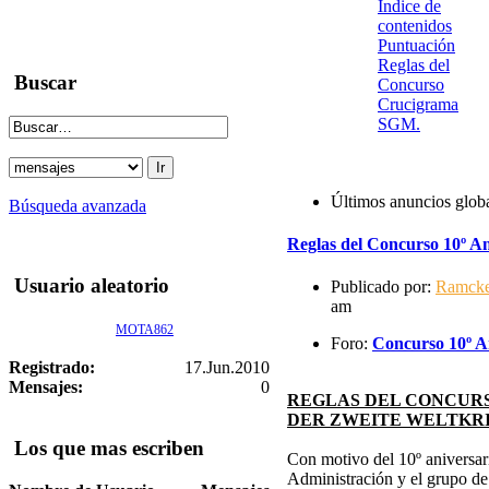
Indice de
contenidos
Puntuación
Reglas del
Buscar
Concurso
Crucigrama
SGM.
Últimos anuncios glob
Búsqueda avanzada
Reglas del Concurso 10º An
Usuario aleatorio
Publicado por:
Ramck
am
MOTA862
Foro:
Concurso 10º An
Registrado:
17.Jun.2010
Mensajes:
0
REGLAS DEL CONCURS
DER ZWEITE WELTKR
Los que mas escriben
Con motivo del 10º aniversari
Administración y el grupo d