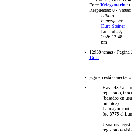
Foro:
Kriegsmarine
•
Respuestas:
0
• Vistas
Último
mensaje
por
Kurt_Steiner
Lun Jul 27,
2026 12:48
pm
12938 temas • Página
1618
¿Quién está conectado
Hay
143
Usuario
registrado, 0 oc
(basados en usua
minutos)
La mayor cantid
fue
3775
el Lun
Usuarios regist
registrados visi