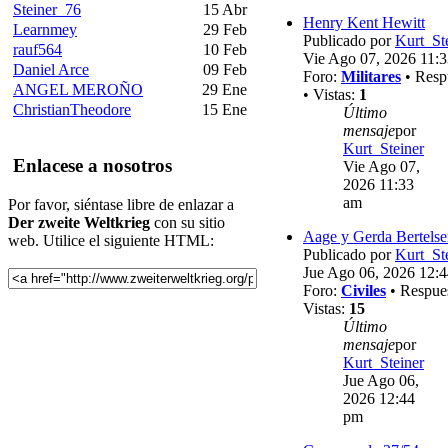
Steiner_76
15 Abr
Henry Kent Hewitt
Learnmey
29 Feb
Publicado por
Kurt_St
rauf564
10 Feb
Vie Ago 07, 2026 11:
Daniel Arce
09 Feb
Foro:
Militares
• Resp
ANGEL MEROÑO
29 Ene
• Vistas:
1
ChristianTheodore
15 Ene
Último
mensaje
por
Kurt_Steiner
Enlacese a nosotros
Vie Ago 07,
2026 11:33
am
Por favor, siéntase libre de enlazar a
Der zweite Weltkrieg
con su sitio
Aage y Gerda Bertels
web. Utilice el siguiente HTML:
Publicado por
Kurt_St
Jue Ago 06, 2026 12:
Foro:
Civiles
• Respue
Vistas:
15
Último
mensaje
por
Kurt_Steiner
Jue Ago 06,
2026 12:44
pm