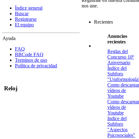
Regístrate en nuestra comuni
nos une.
Índice general
Buscar
Registrarse
Recientes
El equipo
Anuncios
Ayuda
recientes
FAQ
Reglas del
BBCode FAQ
Concurso 10º
Terminos de uso
Aniversario
Política de privacidad
Índice del
Subforo
"Uniformología
Como descarga
Reloj
vídeos de
Youtube
Como descarga
vídeos de
Youtube
Indice del
Subforo
"Aspectos
Psicosociales"