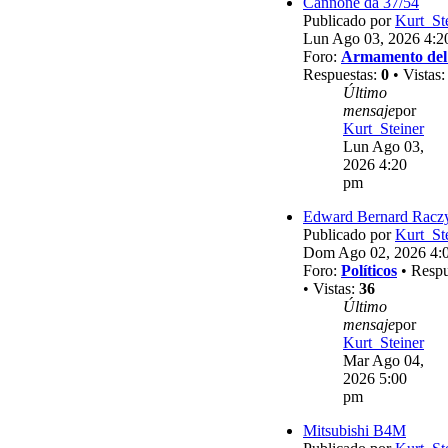
Cannone da 37/54
Publicado por
Kurt_St
Lun Ago 03, 2026 4:2
Foro:
Armamento del
Respuestas:
0
• Vistas
Último
mensaje
por
Kurt_Steiner
Lun Ago 03,
2026 4:20
pm
Edward Bernard Racz
Publicado por
Kurt_St
Dom Ago 02, 2026 4:
Foro:
Políticos
• Respu
• Vistas:
36
Último
mensaje
por
Kurt_Steiner
Mar Ago 04,
2026 5:00
pm
Mitsubishi B4M