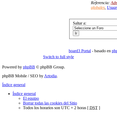
Referencia:
Adm
globales
,
Usuar
Saltar a:
board3 Portal
- basado en
ph
Switch to full style
Powered by
phpBB
© phpBB Group.
phpBB Mobile / SEO by
Artodia
.
Índice general
Índice general
El equipo
Borrar todas las cookies del Sitio
Todos los horarios son UTC + 2 horas [
DST
]