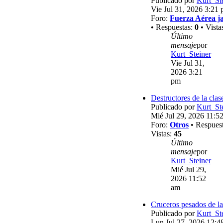
Publicado por
Kurt_St
Vie Jul 31, 2026 3:21
Foro:
Fuerza Aérea j
• Respuestas:
0
• Vista
Último
mensaje
por
Kurt_Steiner
Vie Jul 31,
2026 3:21
pm
Destructores de la clas
Publicado por
Kurt_St
Mié Jul 29, 2026 11:5
Foro:
Otros
• Respues
Vistas:
45
Último
mensaje
por
Kurt_Steiner
Mié Jul 29,
2026 11:52
am
Cruceros pesados de la
Publicado por
Kurt_St
Lun Jul 27, 2026 12:4