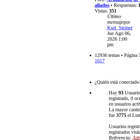
aliados
• Respuestas:
Vistas:
351
Último
mensaje
por
Kurt_Steiner
Jue Ago 06,
2026 1:00
pm
12936 temas • Página
1617
¿Quién está conectado
Hay
93
Usuarios
registrado, 0 oc
en usuarios acti
La mayor cantid
fue
3775
el Lun
Usuarios regist
registrados visi
Referencia:
Adm