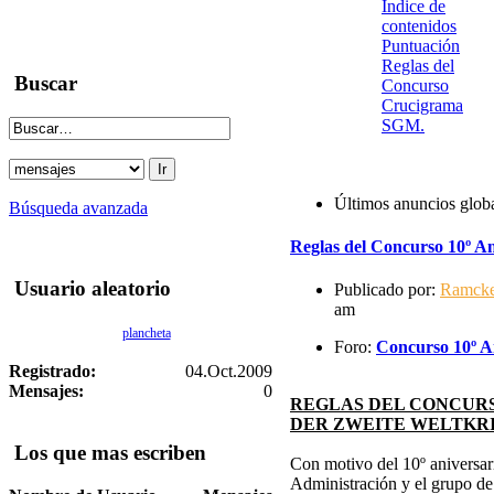
Indice de
contenidos
Puntuación
Reglas del
Buscar
Concurso
Crucigrama
SGM.
Últimos anuncios glob
Búsqueda avanzada
Reglas del Concurso 10º An
Usuario aleatorio
Publicado por:
Ramck
am
plancheta
Foro:
Concurso 10º An
Registrado:
04.Oct.2009
Mensajes:
0
REGLAS DEL CONCURS
DER ZWEITE WELTKR
Los que mas escriben
Con motivo del 10º aniversari
Administración y el grupo d