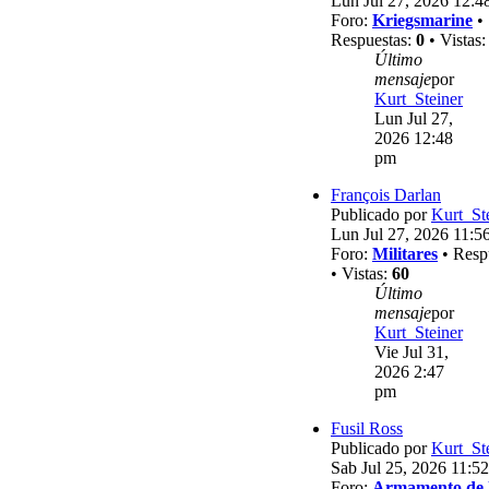
Lun Jul 27, 2026 12:4
Foro:
Kriegsmarine
•
Respuestas:
0
• Vistas
Último
mensaje
por
Kurt_Steiner
Lun Jul 27,
2026 12:48
pm
François Darlan
Publicado por
Kurt_St
Lun Jul 27, 2026 11:5
Foro:
Militares
• Resp
• Vistas:
60
Último
mensaje
por
Kurt_Steiner
Vie Jul 31,
2026 2:47
pm
Fusil Ross
Publicado por
Kurt_St
Sab Jul 25, 2026 11:5
Foro:
Armamento de 