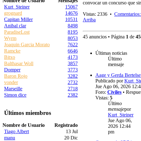
Nombre de Usuario
Mensajes
convocar un concurso que sir
Kurt_Steiner
15067
grognard
14676
Vistas: 2336 •
Comentarios:
Capitan Miller
10531
Arriba
Anibal clar
8498
ParadiseLost
8195
45 anuncios • Página
1
de
45
Wyrm
8053
Joaquin Garcia Morato
7622
Ramcke
6646
Últimas noticias
Bitxo
4173
Último
Balthasar Woll
3857
mensaje
Domper
3773
Aage y Gerda Bertels
Baron Rojo
3282
Publicado por
Kurt_St
vonder
2732
Jue Ago 06, 2026 12:
Marseille
2718
Foro:
Civiles
• Respue
Simon dice
2382
Vistas:
5
Último
mensaje
por
Últimos miembros
Kurt_Steiner
Jue Ago 06,
Nombre de Usuario
Registrado
2026 12:44
Tiago Albert
13 Jul
pm
manu
20 Dic