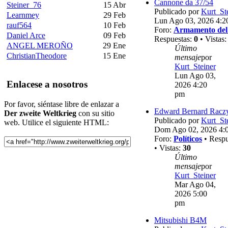
Cannone da 37/54
Steiner_76
15 Abr
Publicado por
Kurt_St
Learnmey
29 Feb
Lun Ago 03, 2026 4:2
rauf564
10 Feb
Foro:
Armamento del
Daniel Arce
09 Feb
Respuestas:
0
• Vistas
ANGEL MEROÑO
29 Ene
Último
ChristianTheodore
15 Ene
mensaje
por
Kurt_Steiner
Lun Ago 03,
Enlacese a nosotros
2026 4:20
pm
Por favor, siéntase libre de enlazar a
Edward Bernard Racz
Der zweite Weltkrieg
con su sitio
Publicado por
Kurt_St
web. Utilice el siguiente HTML:
Dom Ago 02, 2026 4:
Foro:
Políticos
• Respu
• Vistas:
30
Último
mensaje
por
Kurt_Steiner
Mar Ago 04,
2026 5:00
pm
Mitsubishi B4M