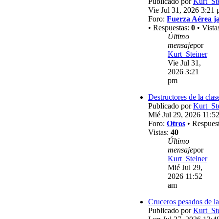
Publicado por
Kurt_St
Vie Jul 31, 2026 3:21
Foro:
Fuerza Aérea j
• Respuestas:
0
• Vista
Último
mensaje
por
Kurt_Steiner
Vie Jul 31,
2026 3:21
pm
Destructores de la clas
Publicado por
Kurt_St
Mié Jul 29, 2026 11:5
Foro:
Otros
• Respues
Vistas:
40
Último
mensaje
por
Kurt_Steiner
Mié Jul 29,
2026 11:52
am
Cruceros pesados de la
Publicado por
Kurt_St