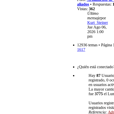
aliados
• Respuestas:
Vistas:
362
Último
mensaje
por
Kurt_Steiner
Jue Ago 06,
2026 1:00
pm
12936 temas • Página
1617
¿Quién está conectado
Hay
87
Usuarios
registrado, 0 oc
en usuarios acti
La mayor cantid
fue
3775
el Lun
Usuarios regist
registrados visi
Referencia:
Adm