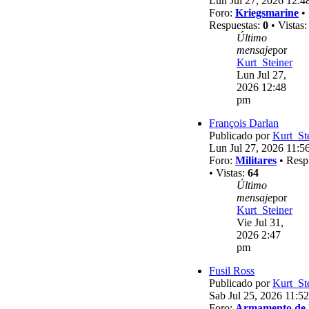
Lun Jul 27, 2026 12:4
Foro:
Kriegsmarine
•
Respuestas:
0
• Vistas
Último
mensaje
por
Kurt_Steiner
Lun Jul 27,
2026 12:48
pm
François Darlan
Publicado por
Kurt_St
Lun Jul 27, 2026 11:5
Foro:
Militares
• Resp
• Vistas:
64
Último
mensaje
por
Kurt_Steiner
Vie Jul 31,
2026 2:47
pm
Fusil Ross
Publicado por
Kurt_St
Sab Jul 25, 2026 11:5
Foro:
Armamento de 