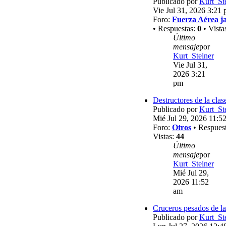
Publicado por
Kurt_St
Vie Jul 31, 2026 3:21
Foro:
Fuerza Aérea j
• Respuestas:
0
• Vista
Último
mensaje
por
Kurt_Steiner
Vie Jul 31,
2026 3:21
pm
Destructores de la clas
Publicado por
Kurt_St
Mié Jul 29, 2026 11:5
Foro:
Otros
• Respues
Vistas:
44
Último
mensaje
por
Kurt_Steiner
Mié Jul 29,
2026 11:52
am
Cruceros pesados de la
Publicado por
Kurt_St