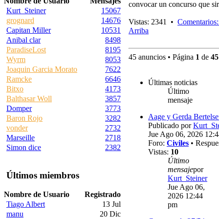
Nombre de Usuario
Mensajes
convocar un concurso que sir
Kurt_Steiner
15067
grognard
14676
Vistas: 2341 •
Comentarios:
Capitan Miller
10531
Arriba
Anibal clar
8498
ParadiseLost
8195
45 anuncios • Página
1
de
45
Wyrm
8053
Joaquin Garcia Morato
7622
Ramcke
6646
Últimas noticias
Bitxo
4173
Último
Balthasar Woll
3857
mensaje
Domper
3773
Aage y Gerda Bertels
Baron Rojo
3282
Publicado por
Kurt_St
vonder
2732
Jue Ago 06, 2026 12:
Marseille
2718
Foro:
Civiles
• Respue
Simon dice
2382
Vistas:
10
Último
mensaje
por
Últimos miembros
Kurt_Steiner
Jue Ago 06,
Nombre de Usuario
Registrado
2026 12:44
Tiago Albert
13 Jul
pm
manu
20 Dic