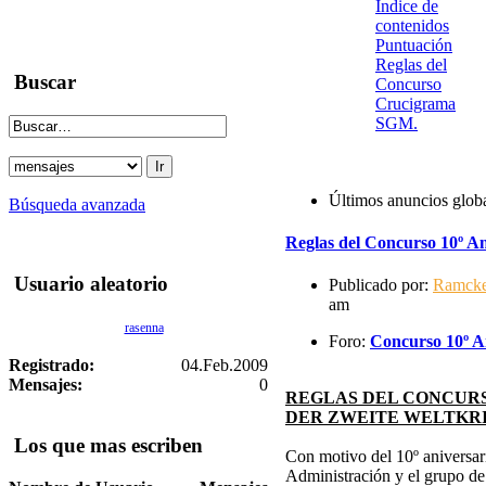
Indice de
contenidos
Puntuación
Reglas del
Buscar
Concurso
Crucigrama
SGM.
Últimos anuncios glob
Búsqueda avanzada
Reglas del Concurso 10º An
Usuario aleatorio
Publicado por:
Ramck
am
rasenna
Foro:
Concurso 10º An
Registrado:
04.Feb.2009
Mensajes:
0
REGLAS DEL CONCURS
DER ZWEITE WELTKR
Los que mas escriben
Con motivo del 10º aniversari
Administración y el grupo d