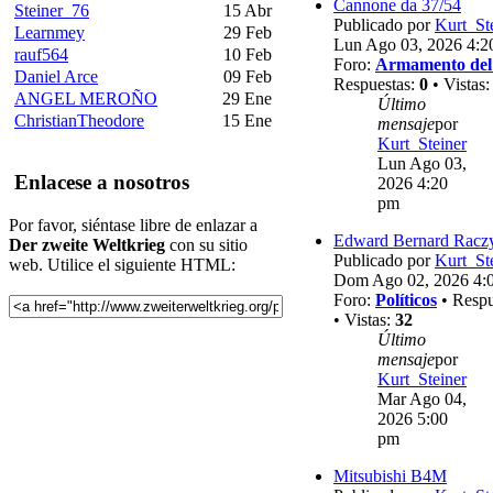
Cannone da 37/54
Steiner_76
15 Abr
Publicado por
Kurt_St
Learnmey
29 Feb
Lun Ago 03, 2026 4:2
rauf564
10 Feb
Foro:
Armamento del
Daniel Arce
09 Feb
Respuestas:
0
• Vistas
ANGEL MEROÑO
29 Ene
Último
ChristianTheodore
15 Ene
mensaje
por
Kurt_Steiner
Lun Ago 03,
Enlacese a nosotros
2026 4:20
pm
Por favor, siéntase libre de enlazar a
Edward Bernard Racz
Der zweite Weltkrieg
con su sitio
Publicado por
Kurt_St
web. Utilice el siguiente HTML:
Dom Ago 02, 2026 4:
Foro:
Políticos
• Respu
• Vistas:
32
Último
mensaje
por
Kurt_Steiner
Mar Ago 04,
2026 5:00
pm
Mitsubishi B4M