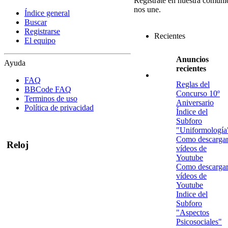
Regístrate en nuestra comuni
nos une.
Índice general
Buscar
Registrarse
Recientes
El equipo
Anuncios
Ayuda
recientes
FAQ
Reglas del
BBCode FAQ
Concurso 10º
Terminos de uso
Aniversario
Política de privacidad
Índice del
Subforo
"Uniformología
Como descarga
Reloj
vídeos de
Youtube
Como descarga
vídeos de
Youtube
Indice del
Subforo
"Aspectos
Psicosociales"