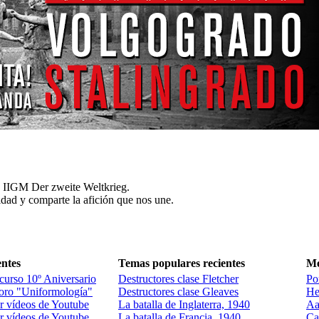
a IIGM Der zweite Weltkrieg.
dad y comparte la afición que nos une.
entes
Temas populares recientes
Me
curso 10º Aniversario
Destructores clase Fletcher
Po
foro "Uniformología"
Destructores clase Gleaves
He
 vídeos de Youtube
La batalla de Inglaterra, 1940
Aa
 vídeos de Youtube
La batalla de Francia, 1940
Ca