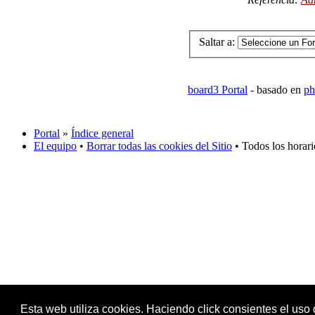
Saltar a:
board3 Portal
- basado en
ph
Portal
»
Índice general
El equipo
•
Borrar todas las cookies del Sitio
• Todos los horar
Esta web utiliza cookies. Haciendo click consientes el uso