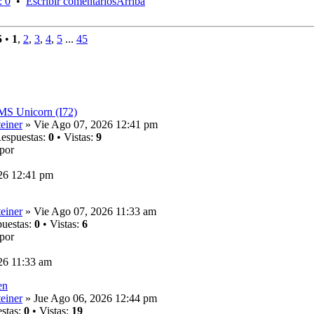
: 0
•
Escribir comentarios
Arriba
5
•
1
,
2
,
3
,
4
,
5
...
45
HMS Unicorn (I72)
einer
» Vie Ago 07, 2026 12:41 pm
espuestas:
0
• Vistas:
9
por
26 12:41 pm
einer
» Vie Ago 07, 2026 11:33 am
uestas:
0
• Vistas:
6
por
26 11:33 am
en
einer
» Jue Ago 06, 2026 12:44 pm
stas:
0
• Vistas:
19