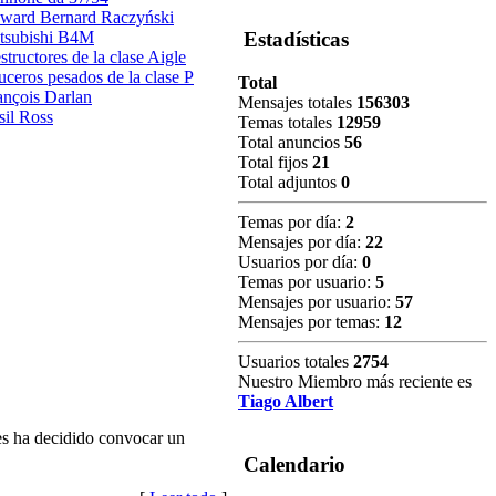
ward Bernard Raczyński
tsubishi B4M
Estadísticas
structores de la clase Aigle
uceros pesados de la clase P
Total
ançois Darlan
Mensajes totales
156303
sil Ross
Temas totales
12959
Total anuncios
56
Total fijos
21
Total adjuntos
0
Temas por día:
2
Mensajes por día:
22
Usuarios por día:
0
Temas por usuario:
5
Mensajes por usuario:
57
Mensajes por temas:
12
Usuarios totales
2754
Nuestro Miembro más reciente es
Tiago Albert
es ha decidido convocar un
Calendario