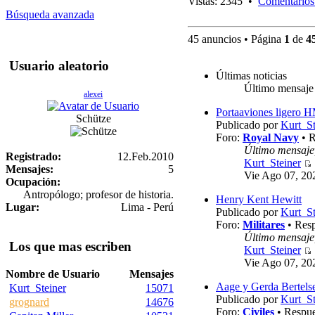
Vistas: 2345 •
Comentarios
Búsqueda avanzada
45 anuncios • Página
1
de
4
Usuario aleatorio
Últimas noticias
Último mensaje
alexei
Portaaviones ligero 
Schütze
Publicado por
Kurt_St
Foro:
Royal Navy
• R
Último mensaje
Registrado:
12.Feb.2010
Kurt_Steiner
Mensajes:
5
Vie Ago 07, 20
Ocupación:
Antropólogo; profesor de historia.
Henry Kent Hewitt
Lugar:
Lima - Perú
Publicado por
Kurt_St
Foro:
Militares
• Resp
Último mensaje
Los que mas escriben
Kurt_Steiner
Vie Ago 07, 20
Nombre de Usuario
Mensajes
Aage y Gerda Bertels
Kurt_Steiner
15071
Publicado por
Kurt_St
grognard
14676
Foro:
Civiles
• Respue