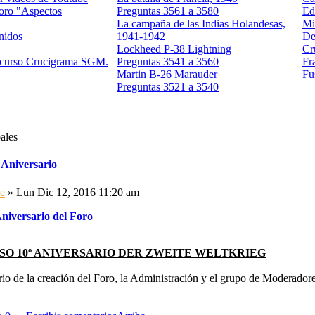
foro "Aspectos
Preguntas 3561 a 3580
Ed
La campaña de las Indias Holandesas,
Mi
nidos
1941-1942
De
Lockheed P-38 Lightning
Cr
ncurso Crucigrama SGM.
Preguntas 3541 a 3560
Fr
Martin B-26 Marauder
Fu
Preguntas 3521 a 3540
ales
 Aniversario
e
» Lun Dic 12, 2016 11:20 am
niversario del Foro
O 10º ANIVERSARIO DER ZWEITE WELTKRIEG
rio de la creación del Foro, la Administración y el grupo de Moderador