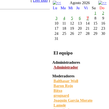
[
Leer todo
]
Agosto 2026
Lu
Ma
Mi
Ju
Vi
Sa
Do
1
2
3
4
5
6
7
8
9
10
11
12
13
14
15
16
17
18
19
20
21
22
23
24
25
26
27
28
29
30
31
El equipo
Administradores
Administrador
Moderadores
Balthasar Woll
Baron Rojo
Bitxo
grognard
Joaquin Garcia Morato
Lamole