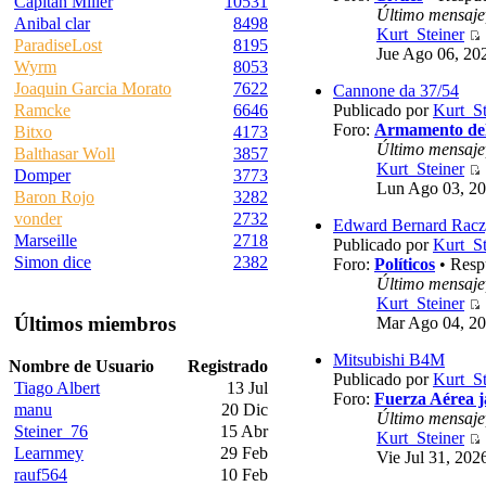
Capitan Miller
10531
Último mensaje
Anibal clar
8498
Kurt_Steiner
ParadiseLost
8195
Jue Ago 06, 20
Wyrm
8053
Joaquin Garcia Morato
7622
Cannone da 37/54
Publicado por
Kurt_St
Ramcke
6646
Foro:
Armamento del
Bitxo
4173
Último mensaje
Balthasar Woll
3857
Kurt_Steiner
Domper
3773
Lun Ago 03, 20
Baron Rojo
3282
vonder
2732
Edward Bernard Racz
Marseille
2718
Publicado por
Kurt_St
Simon dice
2382
Foro:
Políticos
• Resp
Último mensaje
Kurt_Steiner
Últimos miembros
Mar Ago 04, 20
Mitsubishi B4M
Nombre de Usuario
Registrado
Publicado por
Kurt_St
Tiago Albert
13 Jul
Foro:
Fuerza Aérea 
manu
20 Dic
Último mensaje
Steiner_76
15 Abr
Kurt_Steiner
Learnmey
29 Feb
Vie Jul 31, 202
rauf564
10 Feb