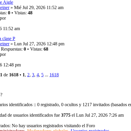
se Aigle
einer
» Mié Jul 29, 2026 11:52 am
tas:
0
• Vistas:
48
por
26 11:52 am
a clase P
einer
» Lun Jul 27, 2026 12:48 pm
 Respuestas:
0
• Vistas:
68
por
26 12:48 pm
1
de
1618
•
1
,
2
,
3
,
4
,
5
...
1618
o?
ios identificados :: 0 registrado, 0 ocultos y 1217 invitados (basados e
dad de usuarios identificados fue
3775
el Lun Jul 27, 2026 7:26 am
rados: No hay usuarios registrados visitando el Foro
ministradores
,
Moderadores globales
,
Usuarios registrados