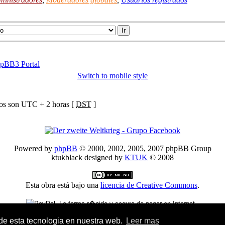
pBB3 Portal
Switch to mobile style
ios son UTC + 2 horas [
DST
]
Powered by
phpBB
© 2000, 2002, 2005, 2007 phpBB Group
ktukblack designed by
KTUK
© 2008
Esta obra está bajo una
licencia de Creative Commons
.
Donativo Paypal - Colabora en el mantenimiento del foro
 de esta tecnologia en nuestra web.
Leer mas