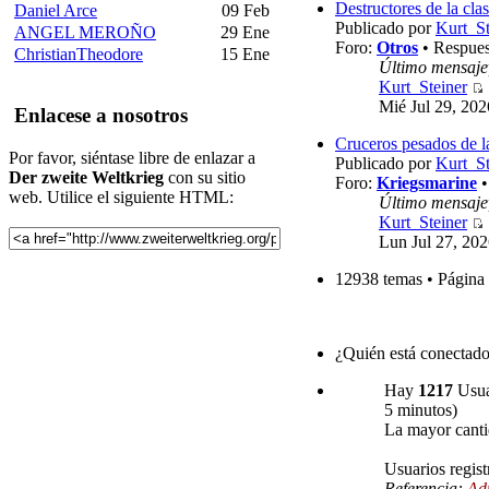
Destructores de la cla
Daniel Arce
09 Feb
Publicado por
Kurt_St
ANGEL MEROÑO
29 Ene
Foro:
Otros
• Respues
ChristianTheodore
15 Ene
Último mensaje
Kurt_Steiner
Mié Jul 29, 20
Enlacese a nosotros
Cruceros pesados de l
Por favor, siéntase libre de enlazar a
Publicado por
Kurt_St
Der zweite Weltkrieg
con su sitio
Foro:
Kriegsmarine
•
web. Utilice el siguiente HTML:
Último mensaje
Kurt_Steiner
Lun Jul 27, 20
12938 temas • Página
¿Quién está conectad
Hay
1217
Usuar
5 minutos)
La mayor canti
Usuarios regist
Referencia:
Ad