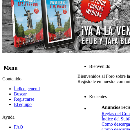
Bienvenido
Menu
Bienvenidos al Foro sobre l
Contenido
Regístrate en nuestra comuni
Índice general
Buscar
Recientes
Registrarse
El equipo
Anuncios reci
Reglas del Con
Ayuda
Índice del Sub
Como descargar
FAQ
Como descargar