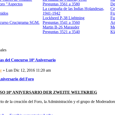
foro "Aspectos
Preguntas 3561 a 3580
De
La campaña de las Indias Holandesas,
Cr
nidos
1941-1942
Fr
Lockheed P-38 Lightning
Fu
ncurso Crucigrama SGM.
Preguntas 3541 a 3560
Am
Martin B-26 Marauder
Me
Preguntas 3521 a 3540
Kl
ales
as del Concurso 10º Aniversario
e
» Lun Dic 12, 2016 11:20 am
niversario del Foro
O 10º ANIVERSARIO DER ZWEITE WELTKRIEG
rio de la creación del Foro, la Administración y el grupo de Moderador