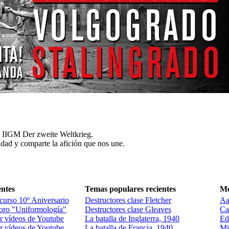
a IIGM Der zweite Weltkrieg.
dad y comparte la afición que nos une.
entes
Temas populares recientes
Me
curso 10º Aniversario
Destructores clase Fletcher
Aa
foro "Uniformología"
Destructores clase Gleaves
Ca
 vídeos de Youtube
La batalla de Inglaterra, 1940
Ed
 vídeos de Youtube
La batalla de Francia, 1940
Mi