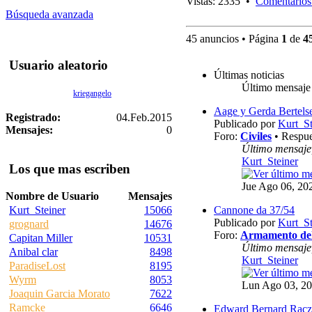
Vistas: 2335 •
Comentarios
Búsqueda avanzada
45 anuncios • Página
1
de
4
Usuario aleatorio
Últimas noticias
Último mensaje
kriegangelo
Aage y Gerda Bertels
Registrado:
04.Feb.2015
Publicado por
Kurt_St
Mensajes:
0
Foro:
Civiles
• Respue
Último mensaje
Kurt_Steiner
Los que mas escriben
Jue Ago 06, 20
Nombre de Usuario
Mensajes
Cannone da 37/54
Kurt_Steiner
15066
Publicado por
Kurt_St
grognard
14676
Foro:
Armamento del
Capitan Miller
10531
Último mensaje
Anibal clar
8498
Kurt_Steiner
ParadiseLost
8195
Wyrm
8053
Lun Ago 03, 20
Joaquin Garcia Morato
7622
Ramcke
6646
Edward Bernard Racz