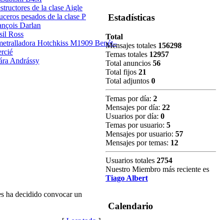
structores de la clase Aigle
uceros pesados de la clase P
Estadísticas
ançois Darlan
sil Ross
Total
etralladora Hotchkiss M1909 Benét–
Mensajes totales
156298
rcié
Temas totales
12957
ára Andrássy
Total anuncios
56
Total fijos
21
Total adjuntos
0
Temas por día:
2
Mensajes por día:
22
Usuarios por día:
0
Temas por usuario:
5
Mensajes por usuario:
57
Mensajes por temas:
12
Usuarios totales
2754
Nuestro Miembro más reciente es
Tiago Albert
es ha decidido convocar un
Calendario