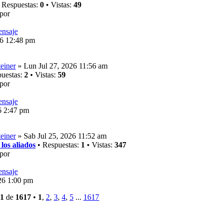
 Respuestas:
0
• Vistas:
49
por
26 12:48 pm
einer
» Lun Jul 27, 2026 11:56 am
uestas:
2
• Vistas:
59
por
6 2:47 pm
einer
» Sab Jul 25, 2026 11:52 am
os aliados
• Respuestas:
1
• Vistas:
347
por
26 1:00 pm
1
de
1617
•
1
,
2
,
3
,
4
,
5
...
1617