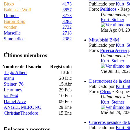
Publicado por
Kurt_St
Bitxo
4173
Foro:
Políticos
• Resp
Balthasar Woll
3857
Último mensaje
Domper
3773
Kurt_Steiner
Baron Rojo
3282
vonder
2732
Mar Ago 04, 20
Marseille
2718
Simon dice
2382
Mitsubishi B4M
Publicado por
Kurt_St
Foro:
Fuerza Aérea 
Últimos miembros
Último mensaje
Kurt_Steiner
Nombre de Usuario
Registrado
Vie Jul 31, 202
Tiago Albert
13 Jul
manu
20 Dic
Destructores de la cla
Steiner_76
15 Abr
Publicado por
Kurt_St
Learnmey
29 Feb
Foro:
Otros
• Respues
rauf564
10 Feb
Último mensaje
Daniel Arce
09 Feb
Kurt_Steiner
ANGEL MEROÑO
29 Ene
Mié Jul 29, 20
ChristianTheodore
15 Ene
Cruceros pesados de l
Publicado por
Kurt_St
Enlacese a nosotros