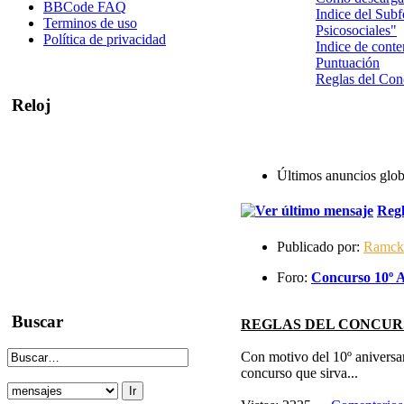
BBCode FAQ
Indice del Sub
Terminos de uso
Psicosociales"
Política de privacidad
Indice de conte
Puntuación
Reglas del Co
Reloj
Últimos anuncios glob
Regl
Publicado por:
Ramck
Foro:
Concurso 10º A
Buscar
REGLAS DEL CONCURS
Con motivo del 10º aniversa
concurso que sirva...