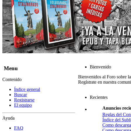
Bienvenido
Menu
Bienvenidos al Foro sobre l
Contenido
Regístrate en nuestra comuni
Índice general
Buscar
Recientes
Registrarse
El equipo
Anuncios reci
Reglas del Con
Ayuda
Índice del Sub
Como descargar
FAQ
Como descargar