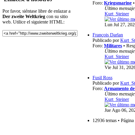
Foro:
Kriegsmarine
•
Último mensaje
Por favor, siéntase libre de enlazar a
Kurt_Steiner
Der zweite Weltkrieg
con su sitio
web. Utilice el siguiente HTML:
Lun Jul 27, 20
François Darlan
Publicado por
Kurt_St
Foro:
Militares
• Resp
Último mensaje
Kurt_Steiner
Vie Jul 31, 202
Fusil Ross
Publicado por
Kurt_St
Foro:
Armamento de l
Último mensaje
Kurt_Steiner
Jue Ago 06, 20
12936 temas • Página