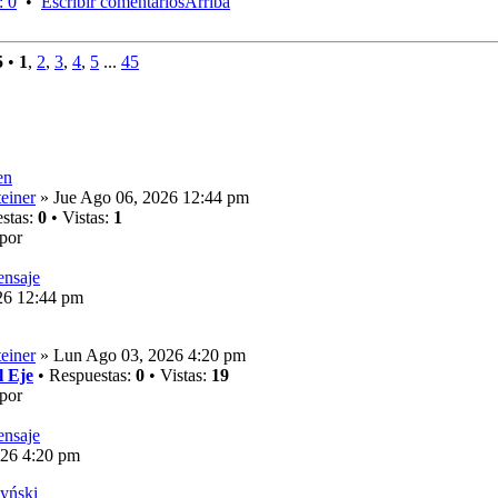
: 0
•
Escribir comentarios
Arriba
5
•
1
,
2
,
3
,
4
,
5
...
45
en
einer
» Jue Ago 06, 2026 12:44 pm
stas:
0
• Vistas:
1
por
26 12:44 pm
einer
» Lun Ago 03, 2026 4:20 pm
 Eje
• Respuestas:
0
• Vistas:
19
por
26 4:20 pm
yński