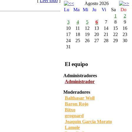
[
Leer todo
]
Agosto 2026
Lu
Ma
Mi
Ju
Vi
Sa
Do
1
2
3
4
5
6
7
8
9
10
11
12
13
14
15
16
17
18
19
20
21
22
23
24
25
26
27
28
29
30
31
El equipo
Administradores
Administrador
Moderadores
Balthasar Woll
Baron Rojo
Bitxo
grognard
Joaquin Garcia Morato
Lamole