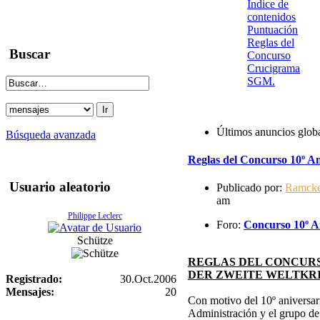
Indice de
contenidos
Puntuación
Reglas del
Buscar
Concurso
Crucigrama
SGM.
Últimos anuncios glob
Búsqueda avanzada
Reglas del Concurso 10º An
Usuario aleatorio
Publicado por:
Ramck
am
Philippe Leclerc
Foro:
Concurso 10º An
Schütze
REGLAS DEL CONCURS
DER ZWEITE WELTKR
Registrado:
30.Oct.2006
Mensajes:
20
Con motivo del 10º aniversari
Administración y el grupo d