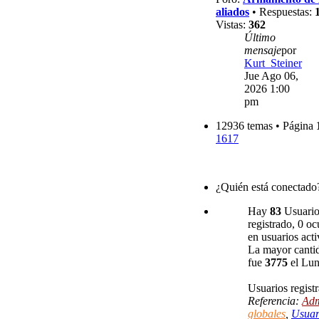
aliados
• Respuestas:
Vistas:
362
Último
mensaje
por
Kurt_Steiner
Jue Ago 06,
2026 1:00
pm
12936 temas • Página
1617
¿Quién está conectado
Hay
83
Usuarios
registrado, 0 oc
en usuarios acti
La mayor cantid
fue
3775
el Lun
Usuarios regist
Referencia:
Adm
globales
,
Usuar