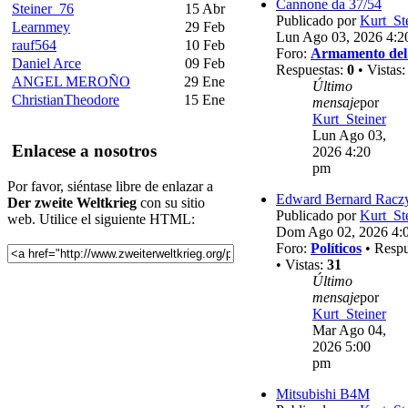
Cannone da 37/54
Steiner_76
15 Abr
Publicado por
Kurt_St
Learnmey
29 Feb
Lun Ago 03, 2026 4:2
rauf564
10 Feb
Foro:
Armamento del
Daniel Arce
09 Feb
Respuestas:
0
• Vistas
ANGEL MEROÑO
29 Ene
Último
ChristianTheodore
15 Ene
mensaje
por
Kurt_Steiner
Lun Ago 03,
Enlacese a nosotros
2026 4:20
pm
Por favor, siéntase libre de enlazar a
Edward Bernard Racz
Der zweite Weltkrieg
con su sitio
Publicado por
Kurt_St
web. Utilice el siguiente HTML:
Dom Ago 02, 2026 4:
Foro:
Políticos
• Respu
• Vistas:
31
Último
mensaje
por
Kurt_Steiner
Mar Ago 04,
2026 5:00
pm
Mitsubishi B4M