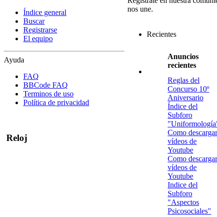
Regístrate en nuestra comuni
nos une.
Índice general
Buscar
Registrarse
Recientes
El equipo
Anuncios
Ayuda
recientes
FAQ
Reglas del
BBCode FAQ
Concurso 10º
Terminos de uso
Aniversario
Política de privacidad
Índice del
Subforo
"Uniformología
Como descarga
Reloj
vídeos de
Youtube
Como descarga
vídeos de
Youtube
Indice del
Subforo
"Aspectos
Psicosociales"