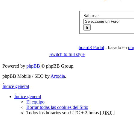
Saltar a:
board3 Portal
- basado en
ph
Switch to full style
Powered by
phpBB
© phpBB Group.
phpBB Mobile / SEO by
Artodia
.
Índice general
Índice general
El equipo
Borrar todas las cookies del Sitio
Todos los horarios son UTC + 2 horas [
DST
]