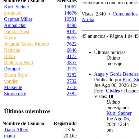
Nombre de Usuario
Mensajes
convocar un concurso que sir
Kurt_Steiner
15067
grognard
14676
Vistas: 2340 •
Comentarios:
Capitan Miller
10531
Arriba
Anibal clar
8498
ParadiseLost
8195
45 anuncios • Página
1
de
45
Wyrm
8053
Joaquin Garcia Morato
7622
Ramcke
6646
Últimas noticias
Bitxo
4173
Último
Balthasar Woll
3857
mensaje
Domper
3773
Aage y Gerda Bertels
Baron Rojo
3282
Publicado por
Kurt_St
vonder
2732
Jue Ago 06, 2026 12:
Marseille
2718
Foro:
Civiles
• Respue
Simon dice
2382
Vistas:
10
Último
mensaje
por
Últimos miembros
Kurt_Steiner
Jue Ago 06,
Nombre de Usuario
Registrado
2026 12:44
Tiago Albert
13 Jul
pm
manu
20 Dic