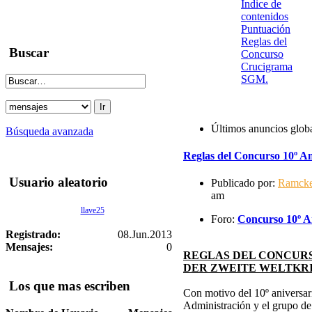
Indice de
contenidos
Puntuación
Reglas del
Buscar
Concurso
Crucigrama
SGM.
Últimos anuncios glob
Búsqueda avanzada
Reglas del Concurso 10º An
Usuario aleatorio
Publicado por:
Ramck
am
llave25
Foro:
Concurso 10º An
Registrado:
08.Jun.2013
Mensajes:
0
REGLAS DEL CONCURS
DER ZWEITE WELTKR
Los que mas escriben
Con motivo del 10º aniversari
Administración y el grupo d