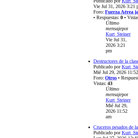
Publicado por
Kurt_St
Vie Jul 31, 2026 3:21
Foro:
Fuerza Aérea j
• Respuestas:
0
• Vista
Último
mensaje
por
Kurt_Steiner
Vie Jul 31,
2026 3:21
pm
Destructores de la clas
Publicado por
Kurt_St
Mié Jul 29, 2026 11:5
Foro:
Otros
• Respues
Vistas:
43
Último
mensaje
por
Kurt_Steiner
Mié Jul 29,
2026 11:52
am
Cruceros pesados de la
Publicado por
Kurt_St