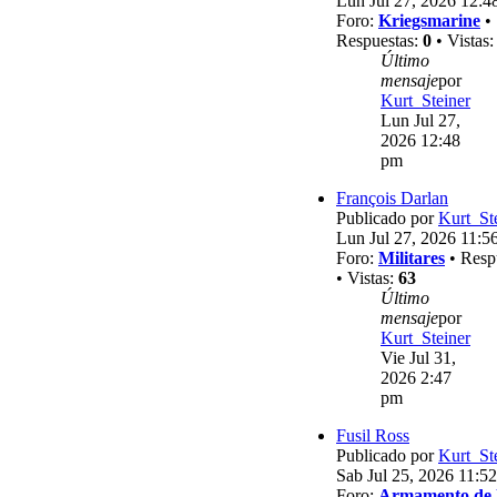
Lun Jul 27, 2026 12:4
Foro:
Kriegsmarine
•
Respuestas:
0
• Vistas
Último
mensaje
por
Kurt_Steiner
Lun Jul 27,
2026 12:48
pm
François Darlan
Publicado por
Kurt_St
Lun Jul 27, 2026 11:5
Foro:
Militares
• Resp
• Vistas:
63
Último
mensaje
por
Kurt_Steiner
Vie Jul 31,
2026 2:47
pm
Fusil Ross
Publicado por
Kurt_St
Sab Jul 25, 2026 11:5
Foro:
Armamento de 