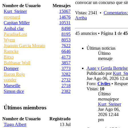
convocar un concurso que sir
Nombre de Usuario
Mensajes
Kurt_Steiner
15067
Vistas: 2341 •
Comentarios:
grognard
14676
Arriba
Capitan Miller
10531
Anibal clar
8498
45 anuncios • Página
1
de
45
ParadiseLost
8195
Wyrm
8053
Joaquin Garcia Morato
7622
Últimas noticias
Ramcke
6646
Último
Bitxo
4173
mensaje
Balthasar Woll
3857
Aage y Gerda Bertels
Domper
3773
Publicado por
Kurt_St
Baron Rojo
3282
Jue Ago 06, 2026 12:
vonder
2732
Foro:
Civiles
• Respue
Marseille
2718
Vistas:
10
Simon dice
2382
Último
mensaje
por
Kurt_Steiner
Últimos miembros
Jue Ago 06,
2026 12:44
Nombre de Usuario
Registrado
pm
Tiago Albert
13 Jul