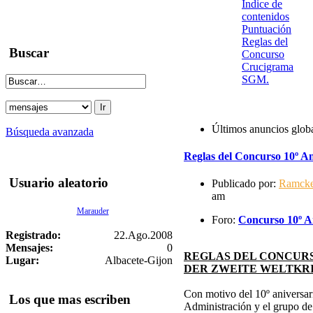
Indice de
contenidos
Puntuación
Reglas del
Buscar
Concurso
Crucigrama
SGM.
Últimos anuncios glob
Búsqueda avanzada
Reglas del Concurso 10º An
Usuario aleatorio
Publicado por:
Ramck
am
Marauder
Foro:
Concurso 10º An
Registrado:
22.Ago.2008
Mensajes:
0
REGLAS DEL CONCURS
Lugar:
Albacete-Gijon
DER ZWEITE WELTKR
Con motivo del 10º aniversari
Los que mas escriben
Administración y el grupo d