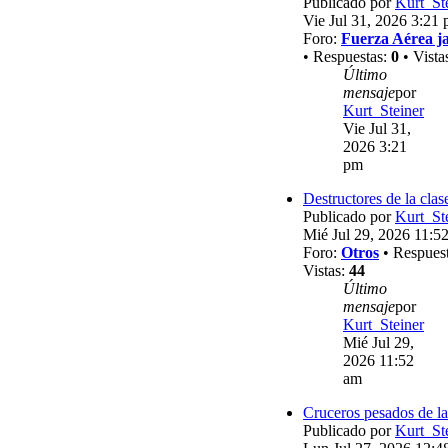
Publicado por
Kurt_St
Vie Jul 31, 2026 3:21
Foro:
Fuerza Aérea j
• Respuestas:
0
• Vista
Último
mensaje
por
Kurt_Steiner
Vie Jul 31,
2026 3:21
pm
Destructores de la clas
Publicado por
Kurt_St
Mié Jul 29, 2026 11:5
Foro:
Otros
• Respues
Vistas:
44
Último
mensaje
por
Kurt_Steiner
Mié Jul 29,
2026 11:52
am
Cruceros pesados de la
Publicado por
Kurt_St