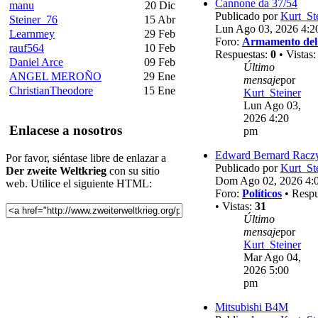
Cannone da 37/54
manu
20 Dic
Publicado por
Kurt_St
Steiner_76
15 Abr
Lun Ago 03, 2026 4:2
Learnmey
29 Feb
Foro:
Armamento del
rauf564
10 Feb
Respuestas:
0
• Vistas
Daniel Arce
09 Feb
Último
ANGEL MEROÑO
29 Ene
mensaje
por
ChristianTheodore
15 Ene
Kurt_Steiner
Lun Ago 03,
2026 4:20
Enlacese a nosotros
pm
Edward Bernard Racz
Por favor, siéntase libre de enlazar a
Publicado por
Kurt_St
Der zweite Weltkrieg
con su sitio
Dom Ago 02, 2026 4:
web. Utilice el siguiente HTML:
Foro:
Políticos
• Respu
• Vistas:
31
Último
mensaje
por
Kurt_Steiner
Mar Ago 04,
2026 5:00
pm
Mitsubishi B4M