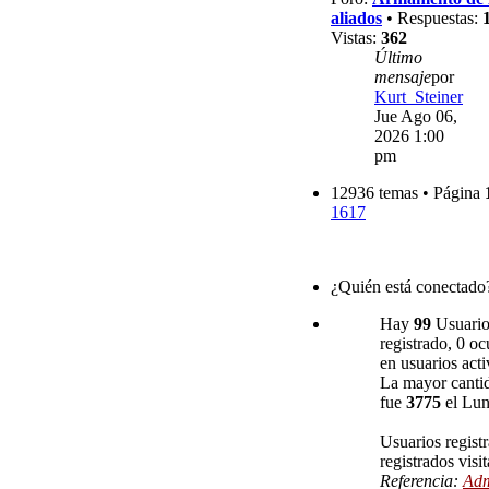
aliados
• Respuestas:
Vistas:
362
Último
mensaje
por
Kurt_Steiner
Jue Ago 06,
2026 1:00
pm
12936 temas • Página
1617
¿Quién está conectado
Hay
99
Usuarios
registrado, 0 oc
en usuarios acti
La mayor cantid
fue
3775
el Lun
Usuarios regist
registrados visi
Referencia:
Adm