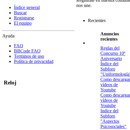
Regístrate en nuestra comuni
nos une.
Índice general
Buscar
Registrarse
Recientes
El equipo
Anuncios
Ayuda
recientes
FAQ
Reglas del
BBCode FAQ
Concurso 10º
Terminos de uso
Aniversario
Política de privacidad
Índice del
Subforo
"Uniformología
Como descarga
Reloj
vídeos de
Youtube
Como descarga
vídeos de
Youtube
Indice del
Subforo
"Aspectos
Psicosociales"