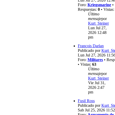
Lun Jul 27, 2026 12:4
Foro:
Kriegsmarine
•
Respuestas:
0
• Vistas
Último
mensaje
por
Kurt_Steiner
Lun Jul 27,
2026 12:48
pm
François Darlan
Publicado por
Kurt_St
Lun Jul 27, 2026 11:5
Foro:
Militares
• Resp
• Vistas:
63
Último
mensaje
por
Kurt_Steiner
Vie Jul 31,
2026 2:47
pm
Fusil Ross
Publicado por
Kurt_St
Sab Jul 25, 2026 11:5
Foro:
Armamento de 