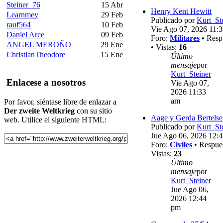
Steiner_76
15 Abr
Henry Kent Hewitt
Learnmey
29 Feb
Publicado por
Kurt_St
rauf564
10 Feb
Vie Ago 07, 2026 11:
Daniel Arce
09 Feb
Foro:
Militares
• Resp
ANGEL MEROÑO
29 Ene
• Vistas:
16
ChristianTheodore
15 Ene
Último
mensaje
por
Kurt_Steiner
Enlacese a nosotros
Vie Ago 07,
2026 11:33
am
Por favor, siéntase libre de enlazar a
Der zweite Weltkrieg
con su sitio
Aage y Gerda Bertels
web. Utilice el siguiente HTML:
Publicado por
Kurt_St
Jue Ago 06, 2026 12:
Foro:
Civiles
• Respue
Vistas:
23
Último
mensaje
por
Kurt_Steiner
Jue Ago 06,
2026 12:44
pm