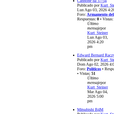
Cannone da 37/54
Publicado por
Kurt_St
Lun Ago 03, 2026 4:2
Foro:
Armamento del
Respuestas:
0
• Vistas
Último
mensaje
por
Kurt_Steiner
Lun Ago 03,
2026 4:20
pm
Edward Bernard Racz
Publicado por
Kurt_St
Dom Ago 02, 2026 4:
Foro:
Políticos
• Respu
• Vistas:
51
Último
mensaje
por
Kurt_Steiner
Mar Ago 04,
2026 5:00
pm
Mitsubishi B4M