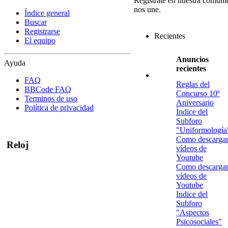
Regístrate en nuestra comuni
nos une.
Índice general
Buscar
Registrarse
Recientes
El equipo
Anuncios
Ayuda
recientes
FAQ
Reglas del
BBCode FAQ
Concurso 10º
Terminos de uso
Aniversario
Política de privacidad
Índice del
Subforo
"Uniformología
Como descarga
Reloj
vídeos de
Youtube
Como descarga
vídeos de
Youtube
Indice del
Subforo
"Aspectos
Psicosociales"