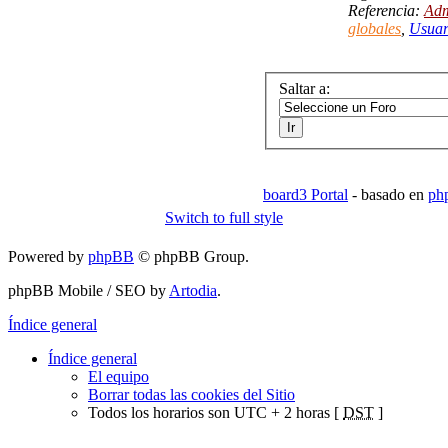
Referencia:
Adm
globales
,
Usuar
Saltar a:
board3 Portal
- basado en
ph
Switch to full style
Powered by
phpBB
© phpBB Group.
phpBB Mobile / SEO by
Artodia
.
Índice general
Índice general
El equipo
Borrar todas las cookies del Sitio
Todos los horarios son UTC + 2 horas [
DST
]