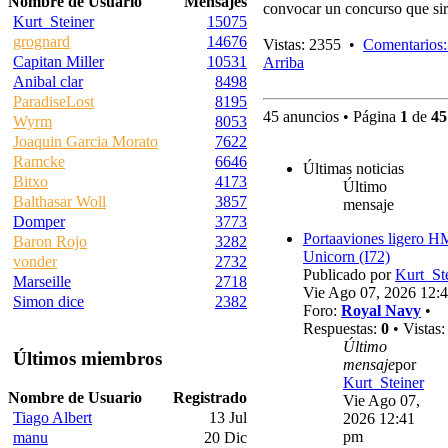
Nombre de Usuario
Mensajes
convocar un concurso que sir
Kurt_Steiner
15075
grognard
14676
Vistas: 2355 •
Comentarios:
Capitan Miller
10531
Arriba
Anibal clar
8498
ParadiseLost
8195
45 anuncios • Página
1
de
45
Wyrm
8053
Joaquin Garcia Morato
7622
Ramcke
6646
Últimas noticias
Bitxo
4173
Último
Balthasar Woll
3857
mensaje
Domper
3773
Portaaviones ligero 
Baron Rojo
3282
Unicorn (I72)
vonder
2732
Publicado por
Kurt_St
Marseille
2718
Vie Ago 07, 2026 12:
Simon dice
2382
Foro:
Royal Navy
•
Respuestas:
0
• Vistas
Último
Últimos miembros
mensaje
por
Kurt_Steiner
Nombre de Usuario
Registrado
Vie Ago 07,
Tiago Albert
13 Jul
2026 12:41
pm
manu
20 Dic