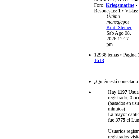
Foro:
Kriegsmarine
•
Respuestas:
1
• Vistas
Último
mensaje
por
Kurt_Steiner
Sab Ago 08,
2026 12:17
pm
12938 temas • Página
1618
¿Quién está conectado
Hay
1197
Usuari
registrado, 0 oc
(basados en usua
minutos)
La mayor cantid
fue
3775
el Lun
Usuarios regist
registrados visi