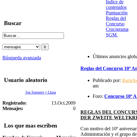
Indice de
contenidos
Puntuación
Reglas del
Buscar
Concurso
Crucigrama
SGM.
Últimos anuncios glob
Búsqueda avanzada
Reglas del Concurso 10º An
Usuario aleatorio
Publicado por:
Ramck
am
Jon Sempere y Llona
Foro:
Concurso 10º An
Registrado:
13.Oct.2009
Mensajes:
0
REGLAS DEL CONCURS
DER ZWEITE WELTKR
Los que mas escriben
Con motivo del 10º aniversari
Administración y el grupo d