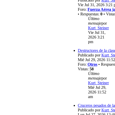
Publicado por
Kurt_St
Vie Jul 31, 2026 3:21
Foro:
Fuerza Aérea j
• Respuestas:
0
• Vista
Último
mensaje
por
Kurt_Steiner
Vie Jul 31,
2026 3:21
pm
Destructores de la clas
Publicado por
Kurt_St
Mié Jul 29, 2026 11:5
Foro:
Otros
• Respues
Vistas:
58
Último
mensaje
por
Kurt_Steiner
Mié Jul 29,
2026 11:52
am
Cruceros pesados de la
Publicado por
Kurt_St
Lun Jul 27, 2026 12:4