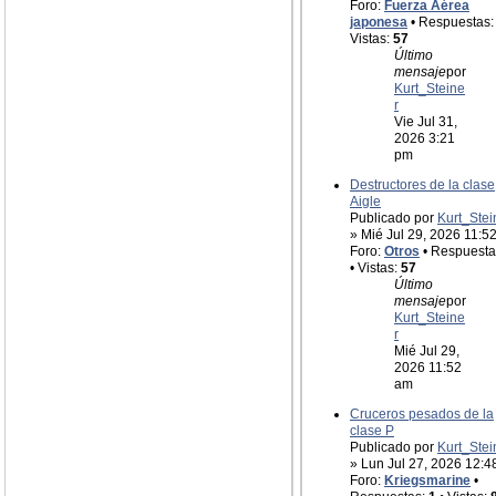
Foro:
Fuerza Aérea
japonesa
• Respuestas
Vistas:
57
Último
mensaje
por
Kurt_Steine
r
Vie Jul 31,
2026 3:21
pm
Destructores de la clase
Aigle
Publicado por
Kurt_Stei
» Mié Jul 29, 2026 11:5
Foro:
Otros
• Respuesta
• Vistas:
57
Último
mensaje
por
Kurt_Steine
r
Mié Jul 29,
2026 11:52
am
Cruceros pesados de la
clase P
Publicado por
Kurt_Stei
» Lun Jul 27, 2026 12:
Foro:
Kriegsmarine
•