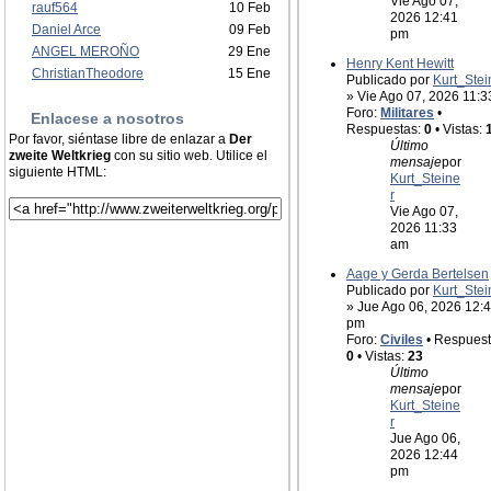
Vie Ago 07,
rauf564
10 Feb
2026 12:41
Daniel Arce
09 Feb
pm
ANGEL MEROÑO
29 Ene
Henry Kent Hewitt
ChristianTheodore
15 Ene
Publicado por
Kurt_Stei
» Vie Ago 07, 2026 11:
Foro:
Militares
•
Enlacese a nosotros
Respuestas:
0
• Vistas:
Por favor, siéntase libre de enlazar a
Der
Último
zweite Weltkrieg
con su sitio web. Utilice el
mensaje
por
siguiente HTML:
Kurt_Steine
r
Vie Ago 07,
2026 11:33
am
Aage y Gerda Bertelsen
Publicado por
Kurt_Stei
» Jue Ago 06, 2026 12:
pm
Foro:
Civiles
• Respuest
0
• Vistas:
23
Último
mensaje
por
Kurt_Steine
r
Jue Ago 06,
2026 12:44
pm