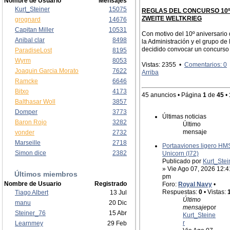
Nombre de Usuario
Mensajes
Kurt_Steiner
15075
REGLAS DEL CONCURSO 10º
ZWEITE WELTKRIEG
grognard
14676
Capitan Miller
10531
Con motivo del 10º aniversario 
Anibal clar
8498
la Administración y el grupo d
decidido convocar un concurso q
ParadiseLost
8195
Wyrm
8053
Vistas: 2355 •
Comentarios: 0
Joaquin Garcia Morato
7622
Arriba
Ramcke
6646
Bitxo
4173
45 anuncios • Página
1
de
45
•
Balthasar Woll
3857
Domper
3773
Últimas noticias
Baron Rojo
3282
Último
mensaje
vonder
2732
Marseille
2718
Portaaviones ligero HM
Simon dice
2382
Unicorn (I72)
Publicado por
Kurt_Stei
» Vie Ago 07, 2026 12:4
Últimos miembros
pm
Nombre de Usuario
Registrado
Foro:
Royal Navy
•
Respuestas:
0
• Vistas:
Tiago Albert
13 Jul
Último
manu
20 Dic
mensaje
por
Steiner_76
15 Abr
Kurt_Steine
r
Learnmey
29 Feb