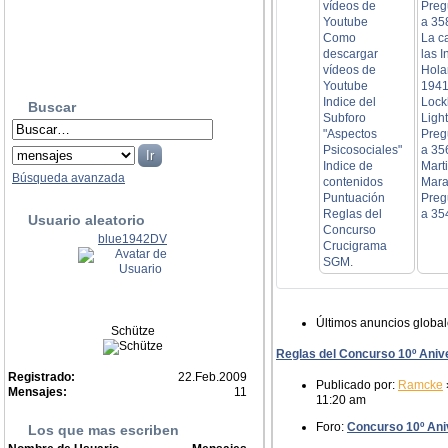
vídeos de
Preg
Youtube
a 35
Como
La c
descargar
las I
vídeos de
Hola
Youtube
1941
Indice del
Lock
Buscar
Subforo
Ligh
"Aspectos
Preg
Psicosociales"
a 35
Indice de
Mart
Búsqueda avanzada
contenidos
Mara
Puntuación
Preg
Reglas del
a 35
Usuario aleatorio
Concurso
blue1942DV
Crucigrama
SGM.
Últimos anuncios globa
Schütze
Reglas del Concurso 10º Aniv
Registrado:
22.Feb.2009
Publicado por:
Ramcke
Mensajes:
11
11:20 am
Foro:
Concurso 10º Aniv
Los que mas escriben