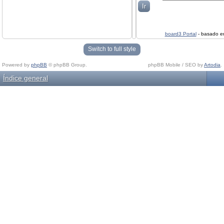
board3 Portal
- basado 
Switch to full style
Powered by
phpBB
© phpBB Group.
phpBB Mobile / SEO by
Artodia
.
Índice general