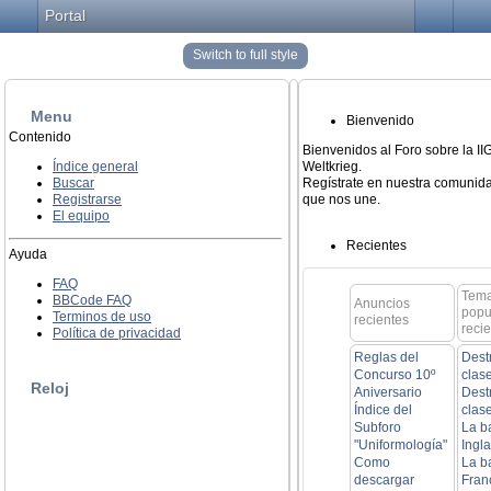
Portal
Switch to full style
Menu
Bienvenido
Contenido
Bienvenidos al Foro sobre la I
Índice general
Weltkrieg.
Buscar
Regístrate en nuestra comunida
Registrarse
que nos une.
El equipo
Recientes
Ayuda
FAQ
Tem
BBCode FAQ
Anuncios
popu
Terminos de uso
recientes
reci
Política de privacidad
Reglas del
Dest
Concurso 10º
clas
Reloj
Aniversario
Dest
Índice del
clas
Subforo
La b
"Uniformología"
Ingla
Como
La b
descargar
Fran