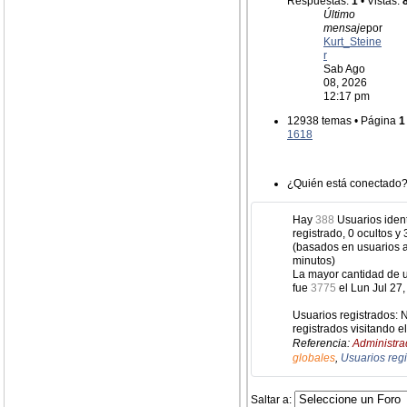
Respuestas:
1
• Vistas:
Último
mensaje
por
Kurt_Steine
r
Sab Ago
08, 2026
12:17 pm
12938 temas • Página
1
1618
¿Quién está conectado
Hay
388
Usuarios identi
registrado, 0 ocultos y
(basados en usuarios a
minutos)
La mayor cantidad de u
fue
3775
el Lun Jul 27
Usuarios registrados: 
registrados visitando e
Referencia:
Administra
globales
,
Usuarios reg
Saltar a: