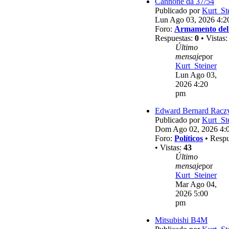
Cannone da 37/54
Publicado por
Kurt_St
Lun Ago 03, 2026 4:2
Foro:
Armamento del
Respuestas:
0
• Vistas
Último
mensaje
por
Kurt_Steiner
Lun Ago 03,
2026 4:20
pm
Edward Bernard Racz
Publicado por
Kurt_St
Dom Ago 02, 2026 4:
Foro:
Políticos
• Respu
• Vistas:
43
Último
mensaje
por
Kurt_Steiner
Mar Ago 04,
2026 5:00
pm
Mitsubishi B4M