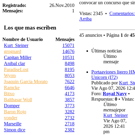
convocar un concurso que sir
Registrado:
26.Nov.2010
Mensajes:
1
Vistas: 2345 •
Comentarios:
Arriba
Los que mas escriben
45 anuncios • Página
1
de
45
Nombre de Usuario
Mensajes
Kurt_Steiner
15071
Últimas noticias
grognard
14676
Último
Capitan Miller
10531
mensaje
Anibal clar
8498
ParadiseLost
8195
Portaaviones ligero 
Wyrm
8053
Unicorn (I72)
Joaquin Garcia Morato
7622
Publicado por
Kurt_St
Ramcke
6646
Vie Ago 07, 2026 12:
Bitxo
4173
Foro:
Royal Navy
•
Respuestas:
0
• Vistas
Balthasar Woll
3857
Último
Domper
3773
mensaje
por
Baron Rojo
3282
Kurt_Steiner
vonder
2732
Vie Ago 07,
Marseille
2718
2026 12:41
Simon dice
2382
pm