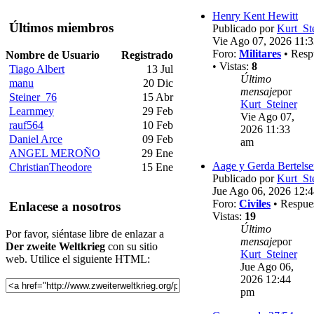
Henry Kent Hewitt
Últimos miembros
Publicado por
Kurt_St
Vie Ago 07, 2026 11:
Foro:
Militares
• Resp
Nombre de Usuario
Registrado
• Vistas:
8
Tiago Albert
13 Jul
Último
manu
20 Dic
mensaje
por
Steiner_76
15 Abr
Kurt_Steiner
Learnmey
29 Feb
Vie Ago 07,
rauf564
10 Feb
2026 11:33
Daniel Arce
09 Feb
am
ANGEL MEROÑO
29 Ene
Aage y Gerda Bertels
ChristianTheodore
15 Ene
Publicado por
Kurt_St
Jue Ago 06, 2026 12:
Foro:
Civiles
• Respue
Enlacese a nosotros
Vistas:
19
Último
Por favor, siéntase libre de enlazar a
mensaje
por
Der zweite Weltkrieg
con su sitio
Kurt_Steiner
web. Utilice el siguiente HTML:
Jue Ago 06,
2026 12:44
pm