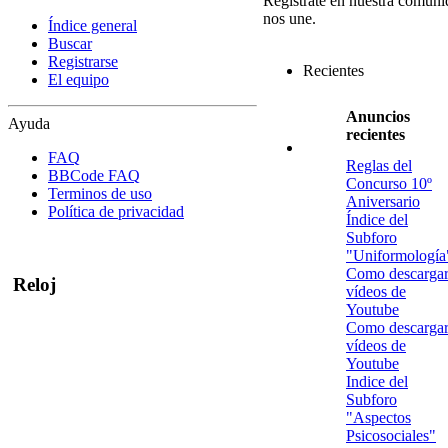
Regístrate en nuestra comuni
nos une.
Índice general
Buscar
Registrarse
Recientes
El equipo
Anuncios
Ayuda
recientes
FAQ
Reglas del
BBCode FAQ
Concurso 10º
Terminos de uso
Aniversario
Política de privacidad
Índice del
Subforo
"Uniformología
Como descarga
Reloj
vídeos de
Youtube
Como descarga
vídeos de
Youtube
Indice del
Subforo
"Aspectos
Psicosociales"