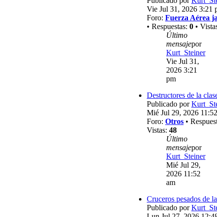
Publicado por
Kurt_St
Vie Jul 31, 2026 3:21
Foro:
Fuerza Aérea j
• Respuestas:
0
• Vista
Último
mensaje
por
Kurt_Steiner
Vie Jul 31,
2026 3:21
pm
Destructores de la clas
Publicado por
Kurt_St
Mié Jul 29, 2026 11:5
Foro:
Otros
• Respues
Vistas:
48
Último
mensaje
por
Kurt_Steiner
Mié Jul 29,
2026 11:52
am
Cruceros pesados de la
Publicado por
Kurt_St
Lun Jul 27, 2026 12:4