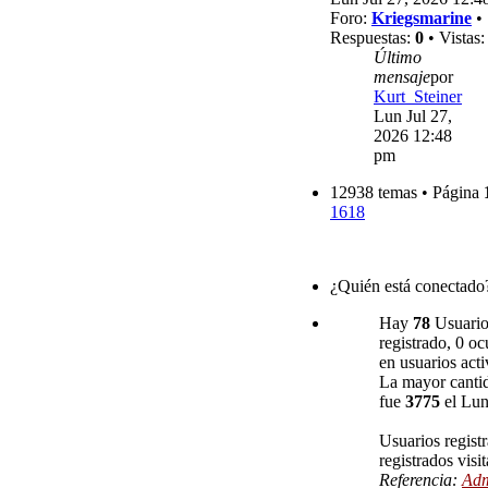
Foro:
Kriegsmarine
•
Respuestas:
0
• Vistas
Último
mensaje
por
Kurt_Steiner
Lun Jul 27,
2026 12:48
pm
12938 temas • Página
1618
¿Quién está conectado
Hay
78
Usuarios
registrado, 0 oc
en usuarios acti
La mayor cantid
fue
3775
el Lun
Usuarios regist
registrados visi
Referencia:
Adm