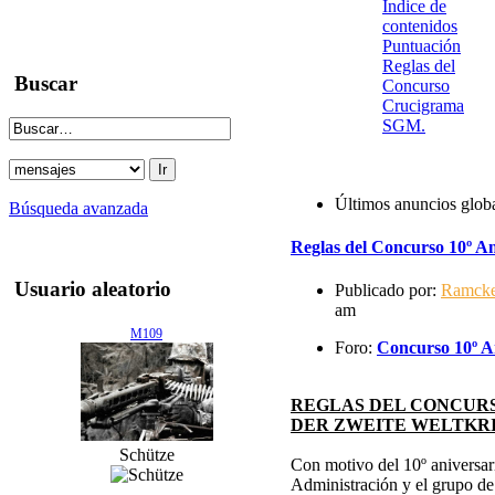
Indice de
contenidos
Puntuación
Reglas del
Buscar
Concurso
Crucigrama
SGM.
Últimos anuncios glob
Búsqueda avanzada
Reglas del Concurso 10º An
Usuario aleatorio
Publicado por:
Ramck
am
M109
Foro:
Concurso 10º An
REGLAS DEL CONCURS
DER ZWEITE WELTKR
Schütze
Con motivo del 10º aniversari
Administración y el grupo d