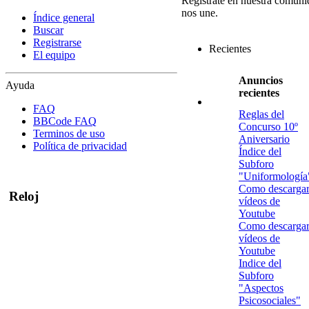
Regístrate en nuestra comuni
nos une.
Índice general
Buscar
Registrarse
Recientes
El equipo
Anuncios
Ayuda
recientes
FAQ
Reglas del
BBCode FAQ
Concurso 10º
Terminos de uso
Aniversario
Política de privacidad
Índice del
Subforo
"Uniformología
Como descarga
Reloj
vídeos de
Youtube
Como descarga
vídeos de
Youtube
Indice del
Subforo
"Aspectos
Psicosociales"