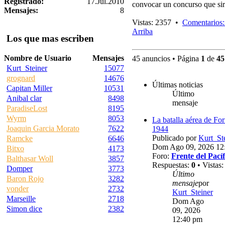
Registrado:
17.Jul.2010
convocar un concurso que sir
Mensajes:
8
Vistas: 2357 •
Comentarios:
Arriba
Los que mas escriben
Nombre de Usuario
Mensajes
45 anuncios • Página
1
de
45
Kurt_Steiner
15077
grognard
14676
Últimas noticias
Capitan Miller
10531
Último
Anibal clar
8498
mensaje
ParadiseLost
8195
Wyrm
8053
La batalla aérea de Fo
Joaquin Garcia Morato
7622
1944
Publicado por
Kurt_St
Ramcke
6646
Dom Ago 09, 2026 12
Bitxo
4173
Foro:
Frente del Pacíf
Balthasar Woll
3857
Respuestas:
0
• Vistas
Domper
3773
Último
Baron Rojo
3282
mensaje
por
vonder
2732
Kurt_Steiner
Marseille
2718
Dom Ago
Simon dice
2382
09, 2026
12:40 pm