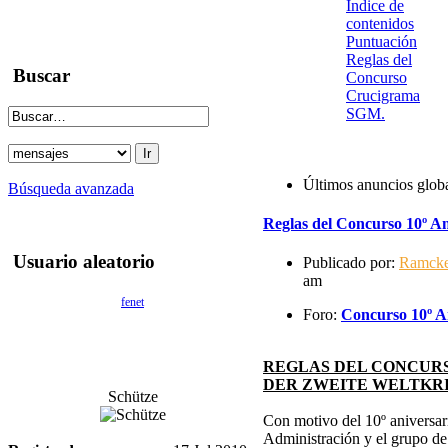
Indice de
contenidos
Puntuación
Reglas del
Buscar
Concurso
Crucigrama
SGM.
Últimos anuncios glob
Búsqueda avanzada
Reglas del Concurso 10º An
Usuario aleatorio
Publicado por:
Ramck
am
fenet
Foro:
Concurso 10º An
REGLAS DEL CONCURS
DER ZWEITE WELTKR
Schütze
Con motivo del 10º aniversari
Administración y el grupo d