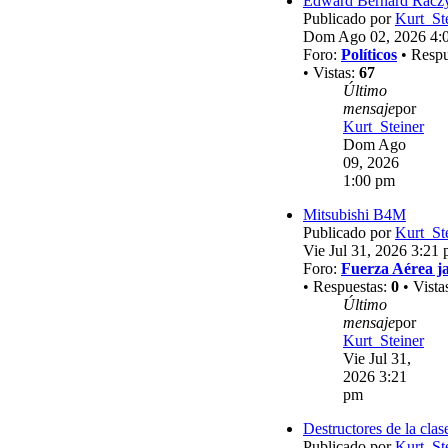
Edward Bernard Racz
Publicado por
Kurt_St
Dom Ago 02, 2026 4:
Foro:
Políticos
• Respu
• Vistas:
67
Último
mensaje
por
Kurt_Steiner
Dom Ago
09, 2026
1:00 pm
Mitsubishi B4M
Publicado por
Kurt_St
Vie Jul 31, 2026 3:21
Foro:
Fuerza Aérea j
• Respuestas:
0
• Vista
Último
mensaje
por
Kurt_Steiner
Vie Jul 31,
2026 3:21
pm
Destructores de la clas
Publicado por
Kurt_St