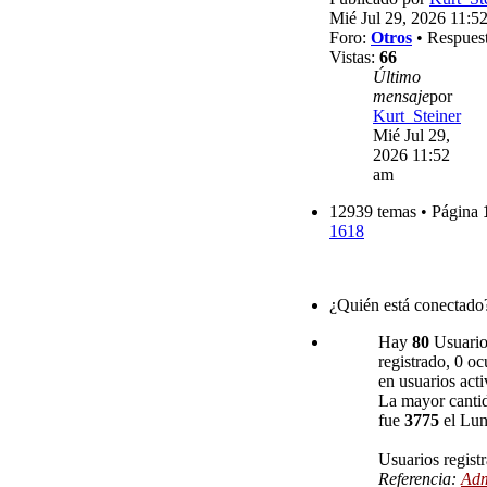
Mié Jul 29, 2026 11:5
Foro:
Otros
• Respues
Vistas:
66
Último
mensaje
por
Kurt_Steiner
Mié Jul 29,
2026 11:52
am
12939 temas • Página
1618
¿Quién está conectado
Hay
80
Usuarios
registrado, 0 oc
en usuarios acti
La mayor cantid
fue
3775
el Lun
Usuarios regist
Referencia:
Adm