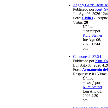
Aage y Gerda Bertels
Publicado por
Kurt_St
Jue Ago 06, 2026 12:
Foro:
Civiles
• Respue
Vistas:
28
Último
mensaje
por
Kurt_Steiner
Jue Ago 06,
2026 12:44
pm
Cannone da 37/54
Publicado por
Kurt_St
Lun Ago 03, 2026 4:2
Foro:
Armamento del
Respuestas:
0
• Vistas
Último
mensaje
por
Kurt_Steiner
Lun Ago 03,
2026 4:20
pm