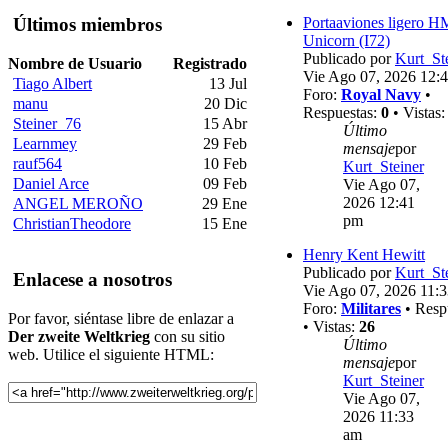
Últimos miembros
Portaaviones ligero 
Unicorn (I72)
Publicado por
Kurt_St
Nombre de Usuario
Registrado
Vie Ago 07, 2026 12:
Tiago Albert
13 Jul
Foro:
Royal Navy
•
manu
20 Dic
Respuestas:
0
• Vistas
Steiner_76
15 Abr
Último
Learnmey
29 Feb
mensaje
por
rauf564
10 Feb
Kurt_Steiner
Daniel Arce
09 Feb
Vie Ago 07,
2026 12:41
ANGEL MEROÑO
29 Ene
pm
ChristianTheodore
15 Ene
Henry Kent Hewitt
Publicado por
Kurt_St
Enlacese a nosotros
Vie Ago 07, 2026 11:
Foro:
Militares
• Resp
Por favor, siéntase libre de enlazar a
• Vistas:
26
Der zweite Weltkrieg
con su sitio
Último
web. Utilice el siguiente HTML:
mensaje
por
Kurt_Steiner
Vie Ago 07,
2026 11:33
am