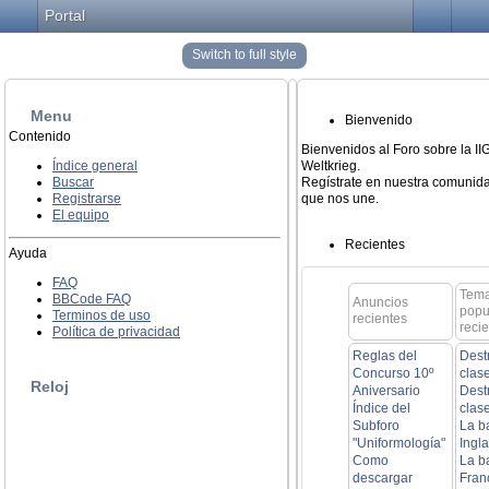
Portal
Switch to full style
Menu
Bienvenido
Contenido
Bienvenidos al Foro sobre la I
Índice general
Weltkrieg.
Buscar
Regístrate en nuestra comunida
Registrarse
que nos une.
El equipo
Recientes
Ayuda
FAQ
Tem
BBCode FAQ
Anuncios
popu
Terminos de uso
recientes
reci
Política de privacidad
Reglas del
Dest
Concurso 10º
clas
Reloj
Aniversario
Dest
Índice del
clas
Subforo
La b
"Uniformología"
Ingla
Como
La b
descargar
Fran