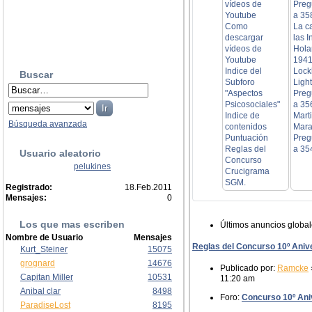
vídeos de
Preg
Youtube
a 35
Como
La c
descargar
las I
vídeos de
Hola
Youtube
1941
Indice del
Lock
Buscar
Subforo
Ligh
"Aspectos
Preg
Psicosociales"
a 35
Indice de
Mart
Búsqueda avanzada
contenidos
Mara
Puntuación
Preg
Reglas del
a 35
Usuario aleatorio
Concurso
pelukines
Crucigrama
SGM.
Registrado:
18.Feb.2011
Mensajes:
0
Los que mas escriben
Últimos anuncios globa
Nombre de Usuario
Mensajes
Reglas del Concurso 10º Aniv
Kurt_Steiner
15075
grognard
14676
Publicado por:
Ramcke
Capitan Miller
10531
11:20 am
Anibal clar
8498
Foro:
Concurso 10º Aniv
ParadiseLost
8195