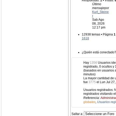
Respuestas:
1
• Vistas:
Último
mensaje
por
Kurt_Steine
r
Sab Ago
08, 2026
12:17 pm
12938 temas • Página
1
1618
¿Quién está conectado
Hay
1356
Usuarios iden
registrado, 0 ocultos y
(basados en usuarios a
minutos)
La mayor cantidad de u
fue
3775
el Lun Jul 27
Usuarios registrados: 
registrados visitando e
Referencia:
Administra
globales
,
Usuarios reg
Saltar a: