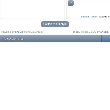
board3 Portal
- basado 
Switch to full style
Powered by
phpBB
© phpBB Group.
phpBB Mobile / SEO by
Artodia
.
Índice general