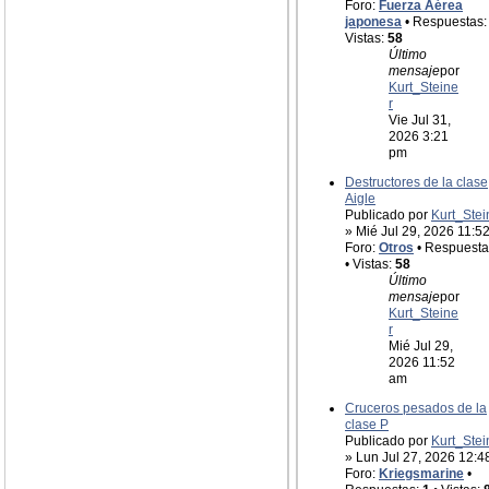
Foro:
Fuerza Aérea
japonesa
• Respuestas
Vistas:
58
Último
mensaje
por
Kurt_Steine
r
Vie Jul 31,
2026 3:21
pm
Destructores de la clase
Aigle
Publicado por
Kurt_Stei
» Mié Jul 29, 2026 11:5
Foro:
Otros
• Respuesta
• Vistas:
58
Último
mensaje
por
Kurt_Steine
r
Mié Jul 29,
2026 11:52
am
Cruceros pesados de la
clase P
Publicado por
Kurt_Stei
» Lun Jul 27, 2026 12:
Foro:
Kriegsmarine
•