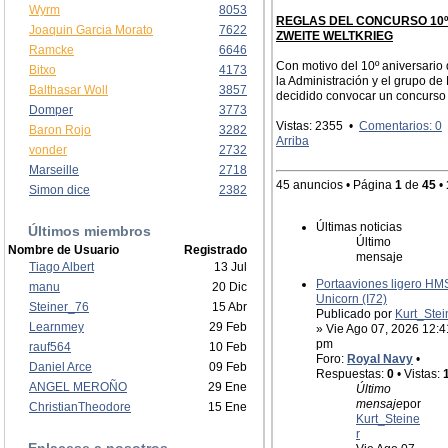
Wyrm
8053
REGLAS DEL CONCURSO 10º
Joaquin Garcia Morato
7622
ZWEITE WELTKRIEG
Ramcke
6646
Con motivo del 10º aniversario 
Bitxo
4173
la Administración y el grupo d
Balthasar Woll
3857
decidido convocar un concurso q
Domper
3773
Vistas: 2355 •
Comentarios: 0
Baron Rojo
3282
Arriba
vonder
2732
Marseille
2718
45 anuncios • Página
1
de
45
•
Simon dice
2382
Últimas noticias
Últimos miembros
Último
Nombre de Usuario
Registrado
mensaje
Tiago Albert
13 Jul
Portaaviones ligero HM
manu
20 Dic
Unicorn (I72)
Steiner_76
15 Abr
Publicado por
Kurt_Stei
Learnmey
29 Feb
» Vie Ago 07, 2026 12:4
pm
rauf564
10 Feb
Foro:
Royal Navy
•
Daniel Arce
09 Feb
Respuestas:
0
• Vistas:
ANGEL MEROÑO
29 Ene
Último
mensaje
por
ChristianTheodore
15 Ene
Kurt_Steine
r