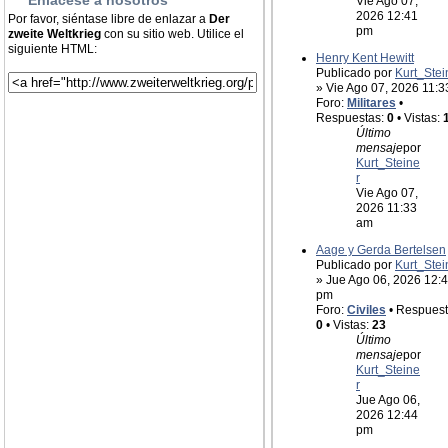
Enlacese a nosotros
Vie Ago 07,
2026 12:41
Por favor, siéntase libre de enlazar a
Der
pm
zweite Weltkrieg
con su sitio web. Utilice el
siguiente HTML:
Henry Kent Hewitt
Publicado por
Kurt_Stei
» Vie Ago 07, 2026 11:
Foro:
Militares
•
Respuestas:
0
• Vistas:
Último
mensaje
por
Kurt_Steine
r
Vie Ago 07,
2026 11:33
am
Aage y Gerda Bertelsen
Publicado por
Kurt_Stei
» Jue Ago 06, 2026 12:
pm
Foro:
Civiles
• Respuest
0
• Vistas:
23
Último
mensaje
por
Kurt_Steine
r
Jue Ago 06,
2026 12:44
pm