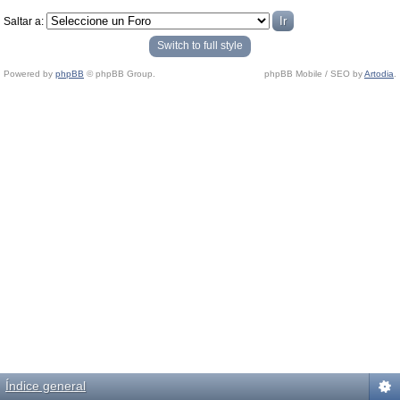
Saltar a:
Switch to full style
Powered by
phpBB
© phpBB Group.
phpBB Mobile / SEO by
Artodia
.
Índice general