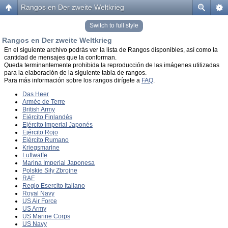
Rangos en Der zweite Weltkrieg
Switch to full style
Rangos en Der zweite Weltkrieg
En el siguiente archivo podrás ver la lista de Rangos disponibles, así como la
cantidad de mensajes que la conforman.
Queda terminantemente prohibida la reproducción de las imágenes utilizadas
para la elaboración de la siguiente tabla de rangos.
Para más información sobre los rangos dirígete a
FAQ
.
Das Heer
Armée de Terre
British Army
Ejército Finlandés
Ejército Imperial Japonés
Ejército Rojo
Ejército Rumano
Kriegsmarine
Luftwaffe
Marina Imperial Japonesa
Polskie Siły Zbrojne
RAF
Regio Esercito Italiano
Royal Navy
US Air Force
US Army
US Marine Corps
US Navy