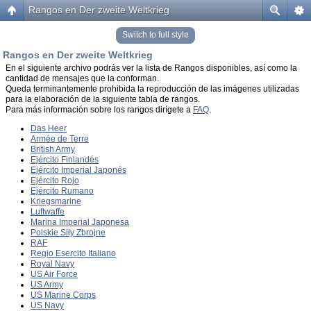
Rangos en Der zweite Weltkrieg
Switch to full style
Rangos en Der zweite Weltkrieg
En el siguiente archivo podrás ver la lista de Rangos disponibles, así como la
cantidad de mensajes que la conforman.
Queda terminantemente prohibida la reproducción de las imágenes utilizadas
para la elaboración de la siguiente tabla de rangos.
Para más información sobre los rangos dirígete a
FAQ
.
Das Heer
Armée de Terre
British Army
Ejército Finlandés
Ejército Imperial Japonés
Ejército Rojo
Ejército Rumano
Kriegsmarine
Luftwaffe
Marina Imperial Japonesa
Polskie Siły Zbrojne
RAF
Regio Esercito Italiano
Royal Navy
US Air Force
US Army
US Marine Corps
US Navy