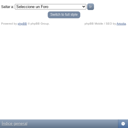
Saltar a:
Switch to full style
Powered by
phpBB
© phpBB Group.
phpBB Mobile / SEO by
Artodia
.
Índice general