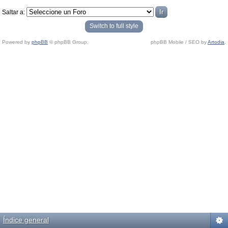
Saltar a:
Switch to full style
Powered by
phpBB
© phpBB Group.
phpBB Mobile / SEO by
Artodia
.
Índice general