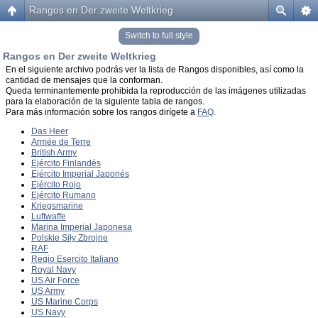
Rangos en Der zweite Weltkrieg
Switch to full style
Rangos en Der zweite Weltkrieg
En el siguiente archivo podrás ver la lista de Rangos disponibles, así como la
cantidad de mensajes que la conforman.
Queda terminantemente prohibida la reproducción de las imágenes utilizadas
para la elaboración de la siguiente tabla de rangos.
Para más información sobre los rangos dirígete a
FAQ
.
Das Heer
Armée de Terre
British Army
Ejército Finlandés
Ejército Imperial Japonés
Ejército Rojo
Ejército Rumano
Kriegsmarine
Luftwaffe
Marina Imperial Japonesa
Polskie Siły Zbrojne
RAF
Regio Esercito Italiano
Royal Navy
US Air Force
US Army
US Marine Corps
US Navy