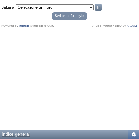
Saltar a:
Switch to full style
Powered by
phpBB
© phpBB Group.
phpBB Mobile / SEO by
Artodia
.
Índice general