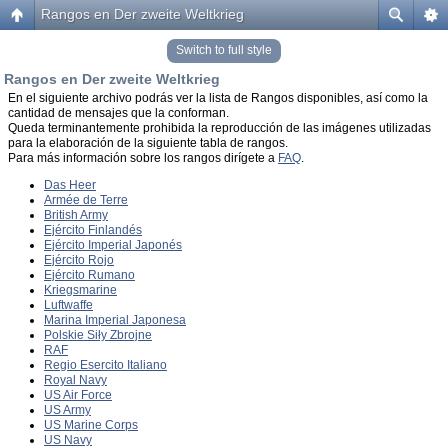
Rangos en Der zweite Weltkrieg
Switch to full style
Rangos en Der zweite Weltkrieg
En el siguiente archivo podrás ver la lista de Rangos disponibles, así como la
cantidad de mensajes que la conforman.
Queda terminantemente prohibida la reproducción de las imágenes utilizadas
para la elaboración de la siguiente tabla de rangos.
Para más información sobre los rangos dirígete a
FAQ
.
Das Heer
Armée de Terre
British Army
Ejército Finlandés
Ejército Imperial Japonés
Ejército Rojo
Ejército Rumano
Kriegsmarine
Luftwaffe
Marina Imperial Japonesa
Polskie Siły Zbrojne
RAF
Regio Esercito Italiano
Royal Navy
US Air Force
US Army
US Marine Corps
US Navy