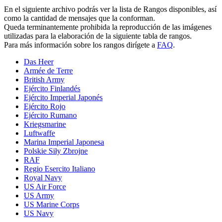
En el siguiente archivo podrás ver la lista de Rangos disponibles, así
como la cantidad de mensajes que la conforman.
Queda terminantemente prohibida la reproducción de las imágenes
utilizadas para la elaboración de la siguiente tabla de rangos.
Para más información sobre los rangos dirígete a
FAQ
.
Das Heer
Armée de Terre
British Army
Ejército Finlandés
Ejército Imperial Japonés
Ejército Rojo
Ejército Rumano
Kriegsmarine
Luftwaffe
Marina Imperial Japonesa
Polskie Siły Zbrojne
RAF
Regio Esercito Italiano
Royal Navy
US Air Force
US Army
US Marine Corps
US Navy