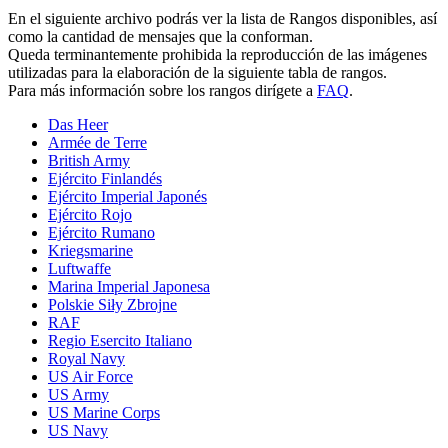
En el siguiente archivo podrás ver la lista de Rangos disponibles, así
como la cantidad de mensajes que la conforman.
Queda terminantemente prohibida la reproducción de las imágenes
utilizadas para la elaboración de la siguiente tabla de rangos.
Para más información sobre los rangos dirígete a
FAQ
.
Das Heer
Armée de Terre
British Army
Ejército Finlandés
Ejército Imperial Japonés
Ejército Rojo
Ejército Rumano
Kriegsmarine
Luftwaffe
Marina Imperial Japonesa
Polskie Siły Zbrojne
RAF
Regio Esercito Italiano
Royal Navy
US Air Force
US Army
US Marine Corps
US Navy