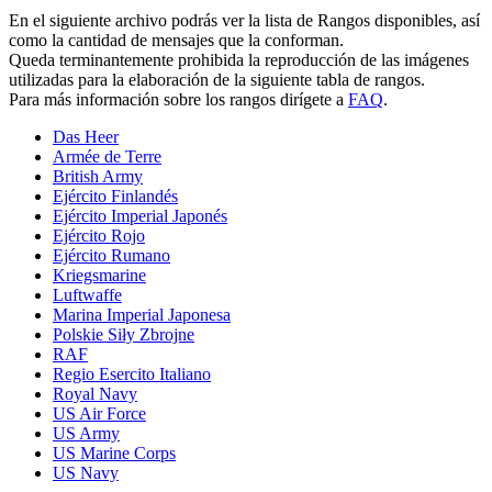
En el siguiente archivo podrás ver la lista de Rangos disponibles, así
como la cantidad de mensajes que la conforman.
Queda terminantemente prohibida la reproducción de las imágenes
utilizadas para la elaboración de la siguiente tabla de rangos.
Para más información sobre los rangos dirígete a
FAQ
.
Das Heer
Armée de Terre
British Army
Ejército Finlandés
Ejército Imperial Japonés
Ejército Rojo
Ejército Rumano
Kriegsmarine
Luftwaffe
Marina Imperial Japonesa
Polskie Siły Zbrojne
RAF
Regio Esercito Italiano
Royal Navy
US Air Force
US Army
US Marine Corps
US Navy