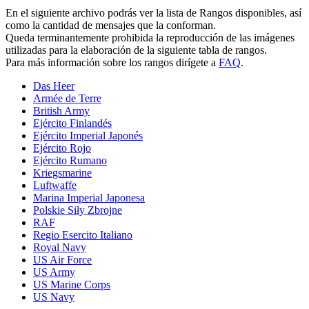
En el siguiente archivo podrás ver la lista de Rangos disponibles, así
como la cantidad de mensajes que la conforman.
Queda terminantemente prohibida la reproducción de las imágenes
utilizadas para la elaboración de la siguiente tabla de rangos.
Para más información sobre los rangos dirígete a
FAQ
.
Das Heer
Armée de Terre
British Army
Ejército Finlandés
Ejército Imperial Japonés
Ejército Rojo
Ejército Rumano
Kriegsmarine
Luftwaffe
Marina Imperial Japonesa
Polskie Siły Zbrojne
RAF
Regio Esercito Italiano
Royal Navy
US Air Force
US Army
US Marine Corps
US Navy