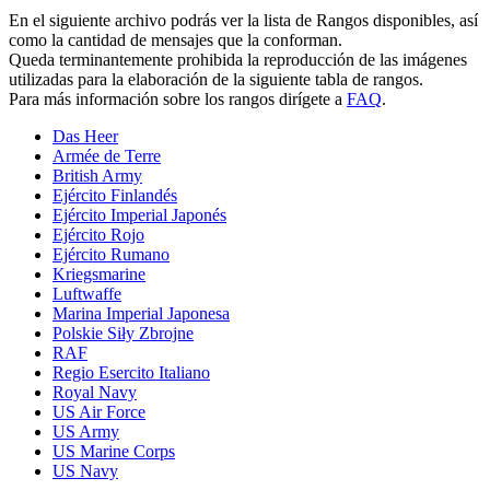
En el siguiente archivo podrás ver la lista de Rangos disponibles, así
como la cantidad de mensajes que la conforman.
Queda terminantemente prohibida la reproducción de las imágenes
utilizadas para la elaboración de la siguiente tabla de rangos.
Para más información sobre los rangos dirígete a
FAQ
.
Das Heer
Armée de Terre
British Army
Ejército Finlandés
Ejército Imperial Japonés
Ejército Rojo
Ejército Rumano
Kriegsmarine
Luftwaffe
Marina Imperial Japonesa
Polskie Siły Zbrojne
RAF
Regio Esercito Italiano
Royal Navy
US Air Force
US Army
US Marine Corps
US Navy