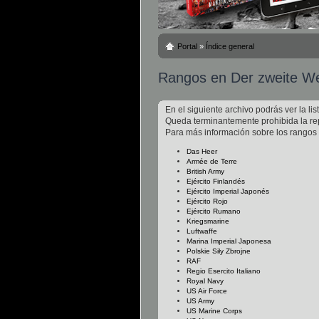
Portal
»
Índice general
Rangos en Der zweite We
En el siguiente archivo podrás ver la l
Queda terminantemente prohibida la rep
Para más información sobre los rangos 
Das Heer
Armée de Terre
British Army
Ejército Finlandés
Ejército Imperial Japonés
Ejército Rojo
Ejército Rumano
Kriegsmarine
Luftwaffe
Marina Imperial Japonesa
Polskie Siły Zbrojne
RAF
Regio Esercito Italiano
Royal Navy
US Air Force
US Army
US Marine Corps