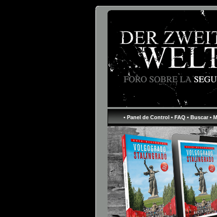
• Panel de Control
• FAQ
• Buscar
• 