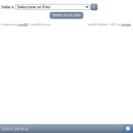
Saltar a:
Switch to full style
Powered by
phpBB
© phpBB Group.
phpBB Mobile / SEO by
Artodia
.
Índice general