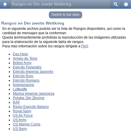
Rangos en Der zweite Weltkrieg
Switch to full style
Rangos en Der zweite Weltkrieg
En el siguiente archivo podrás ver la lista de Rangos disponibles, así como la
cantidad de mensajes que la conforman.
Queda terminantemente prohibida la reproducción de las imágenes utilizadas
para la elaboración de la siguiente tabla de rangos.
Para más información sobre los rangos dirígete a
FAQ
.
Das Heer
Armée de Terre
British Army
Ejército Finlandés
Ejército Imperial Japonés
Ejército Rojo
Ejército Rumano
Kriegsmarine
Luftwaffe
Marina Imperial Japonesa
Polskie Siły Zbrojne
RAF
Regio Esercito Italiano
Royal Navy
US Air Force
US Army
US Marine Corps
US Navy