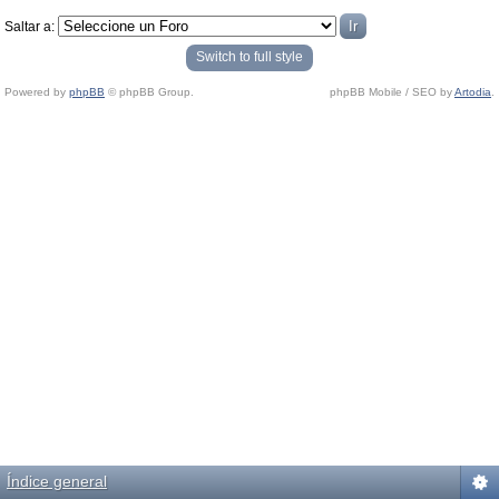
Saltar a:
Switch to full style
Powered by
phpBB
© phpBB Group.
phpBB Mobile / SEO by
Artodia
.
Índice general