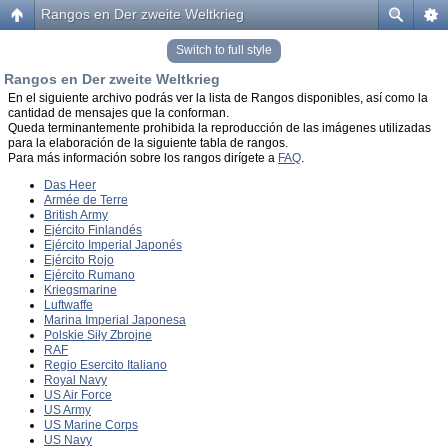
Rangos en Der zweite Weltkrieg
Switch to full style
Rangos en Der zweite Weltkrieg
En el siguiente archivo podrás ver la lista de Rangos disponibles, así como la
cantidad de mensajes que la conforman.
Queda terminantemente prohibida la reproducción de las imágenes utilizadas
para la elaboración de la siguiente tabla de rangos.
Para más información sobre los rangos dirígete a
FAQ
.
Das Heer
Armée de Terre
British Army
Ejército Finlandés
Ejército Imperial Japonés
Ejército Rojo
Ejército Rumano
Kriegsmarine
Luftwaffe
Marina Imperial Japonesa
Polskie Siły Zbrojne
RAF
Regio Esercito Italiano
Royal Navy
US Air Force
US Army
US Marine Corps
US Navy