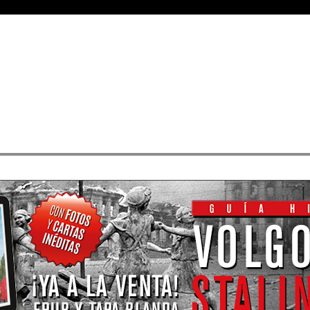
Medallas
• Rangos
• Buscar sus mensajes
• Registrarse
• Identificarse