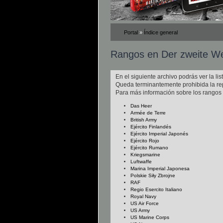
Portal
»
Índice general
Rangos en Der zweite We
En el siguiente archivo podrás ver la l
Queda terminantemente prohibida la rep
Para más información sobre los rangos 
Das Heer
Armée de Terre
British Army
Ejército Finlandés
Ejército Imperial Japonés
Ejército Rojo
Ejército Rumano
Kriegsmarine
Luftwaffe
Marina Imperial Japonesa
Polskie Siły Zbrojne
RAF
Regio Esercito Italiano
Royal Navy
US Air Force
US Army
US Marine Corps