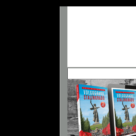
• Panel de Control
• FAQ
• Buscar
• 