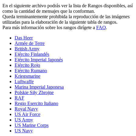
En el siguiente archivo podrás ver la lista de Rangos disponibles, así
como la cantidad de mensajes que la conforman.
Queda terminantemente prohibida la reproducción de las imágenes
utilizadas para la elaboración de la siguiente tabla de rangos.
Para más información sobre los rangos dirígete a
FAQ
.
Das Heer
Armée de Terre
British Army
Ejército Finlandés
Ejército Imperial Japonés
Ejército Rojo
Ejército Rumano
Kriegsmarine
Luftwaffe
Marina Imperial Japonesa
Polskie Siły Zbrojne
RAF
Regio Esercito Italiano
Royal Navy
US Air Force
US Army
US Marine Corps
US Navy