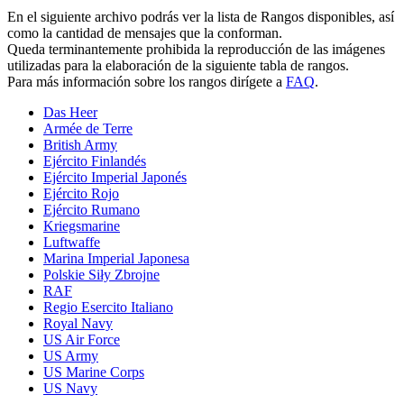
En el siguiente archivo podrás ver la lista de Rangos disponibles, así
como la cantidad de mensajes que la conforman.
Queda terminantemente prohibida la reproducción de las imágenes
utilizadas para la elaboración de la siguiente tabla de rangos.
Para más información sobre los rangos dirígete a
FAQ
.
Das Heer
Armée de Terre
British Army
Ejército Finlandés
Ejército Imperial Japonés
Ejército Rojo
Ejército Rumano
Kriegsmarine
Luftwaffe
Marina Imperial Japonesa
Polskie Siły Zbrojne
RAF
Regio Esercito Italiano
Royal Navy
US Air Force
US Army
US Marine Corps
US Navy