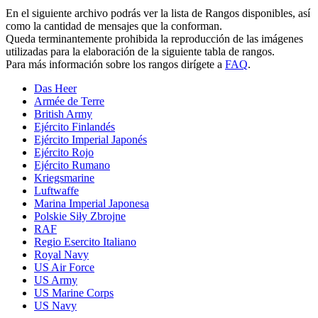
En el siguiente archivo podrás ver la lista de Rangos disponibles, así
como la cantidad de mensajes que la conforman.
Queda terminantemente prohibida la reproducción de las imágenes
utilizadas para la elaboración de la siguiente tabla de rangos.
Para más información sobre los rangos dirígete a
FAQ
.
Das Heer
Armée de Terre
British Army
Ejército Finlandés
Ejército Imperial Japonés
Ejército Rojo
Ejército Rumano
Kriegsmarine
Luftwaffe
Marina Imperial Japonesa
Polskie Siły Zbrojne
RAF
Regio Esercito Italiano
Royal Navy
US Air Force
US Army
US Marine Corps
US Navy