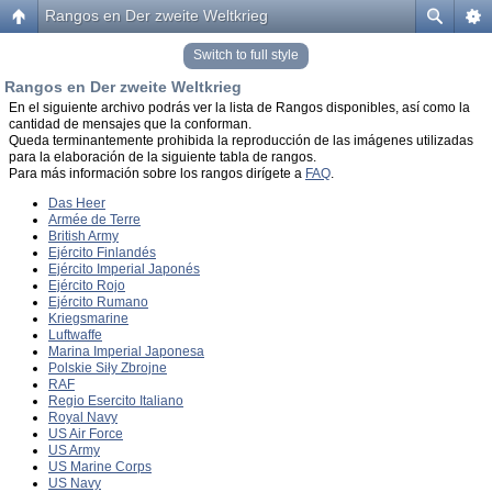
Rangos en Der zweite Weltkrieg
Switch to full style
Rangos en Der zweite Weltkrieg
En el siguiente archivo podrás ver la lista de Rangos disponibles, así como la
cantidad de mensajes que la conforman.
Queda terminantemente prohibida la reproducción de las imágenes utilizadas
para la elaboración de la siguiente tabla de rangos.
Para más información sobre los rangos dirígete a
FAQ
.
Das Heer
Armée de Terre
British Army
Ejército Finlandés
Ejército Imperial Japonés
Ejército Rojo
Ejército Rumano
Kriegsmarine
Luftwaffe
Marina Imperial Japonesa
Polskie Siły Zbrojne
RAF
Regio Esercito Italiano
Royal Navy
US Air Force
US Army
US Marine Corps
US Navy