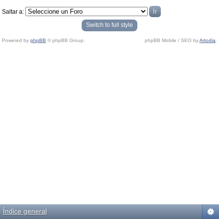
Saltar a:
Switch to full style
Powered by
phpBB
© phpBB Group.
phpBB Mobile / SEO by
Artodia
.
Índice general